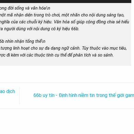
rong đời sống và văn hóa\n
một mã nhận diện trong trò chơi, một nhãn cho nội dung sáng tạo,
nghĩa của các chuỗi ký hiệu. Văn hóa số giúp cộng đồng chia sẻ hiểu
iữa người dùng với nội dung có ký hiệu 66b.
6b nhìn nhận tổng thể
\n
 tượng linh hoạt cho sự đa dạng ngữ cảnh. Tùy thuộc vào mục tiêu,
c đi kèm với các thuộc tính cụ thể để phân tích và so sánh.
iao dịch
66b uy tín - Định hình niềm tin trong thế giới ga