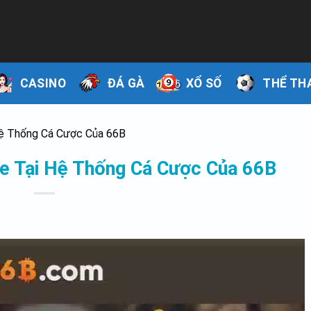
CASINO
ĐÁ GÀ
XỔ SỐ
THỂ TH
Hệ Thống Cá Cược Của 66B
e Tại Hệ Thống Cá Cược Của 66B