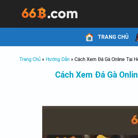
Skip
to
content
TRANG CHỦ
Trang Chủ
»
Hướng Dẫn
»
Cách Xem Đá Gà Online Tại 
Cách Xem Đá Gà Onlin