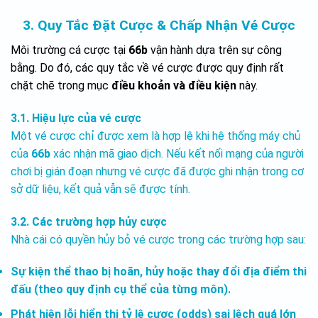
3. Quy Tắc Đặt Cược & Chấp Nhận Vé Cược
Môi trường cá cược tại
66b
vận hành dựa trên sự công
bằng. Do đó, các quy tắc về vé cược được quy định rất
chặt chẽ trong mục
điều khoản và điều kiện
này.
3.1. Hiệu lực của vé cược
Một vé cược chỉ được xem là hợp lệ khi hệ thống máy chủ
của
66b
xác nhận mã giao dịch. Nếu kết nối mạng của người
chơi bị gián đoạn nhưng vé cược đã được ghi nhận trong cơ
sở dữ liệu, kết quả vẫn sẽ được tính.
3.2. Các trường hợp hủy cược
Nhà cái có quyền hủy bỏ vé cược trong các trường hợp sau:
Sự kiện thể thao bị hoãn, hủy hoặc thay đổi địa điểm thi
đấu (theo quy định cụ thể của từng môn).
Phát hiện lỗi hiển thị tỷ lệ cược (odds) sai lệch quá lớn