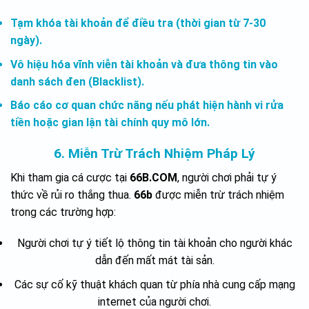
Tạm khóa tài khoản để điều tra (thời gian từ 7-30
ngày).
Vô hiệu hóa vĩnh viễn tài khoản và đưa thông tin vào
danh sách đen (Blacklist).
Báo cáo cơ quan chức năng nếu phát hiện hành vi rửa
tiền hoặc gian lận tài chính quy mô lớn.
6. Miễn Trừ Trách Nhiệm Pháp Lý
Khi tham gia cá cược tại
66B.COM
, người chơi phải tự ý
thức về rủi ro thắng thua.
66b
được miễn trừ trách nhiệm
trong các trường hợp:
Người chơi tự ý tiết lộ thông tin tài khoản cho người khác
dẫn đến mất mát tài sản.
Các sự cố kỹ thuật khách quan từ phía nhà cung cấp mạng
internet của người chơi.