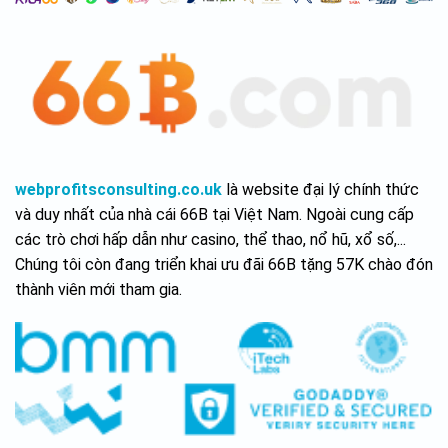
webprofitsconsulting.co.uk
là website đại lý chính thức
và duy nhất của nhà cái 66B tại Việt Nam. Ngoài cung cấp
các trò chơi hấp dẫn như casino, thể thao, nổ hũ, xổ số,...
Chúng tôi còn đang triển khai ưu đãi 66B tặng 57K chào đón
thành viên mới tham gia.