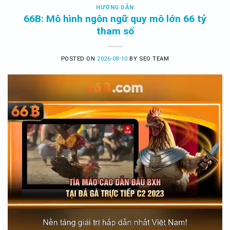
HƯỚNG DẪN
66B: Mô hình ngôn ngữ quy mô lớn 66 tỷ
tham số
POSTED ON
2026-08-10
BY
SEO TEAM