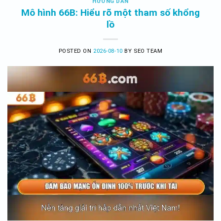
HƯỚNG DẪN
Mô hình 66B: Hiểu rõ một tham số khổng
lồ
POSTED ON
2026-08-10
BY
SEO TEAM