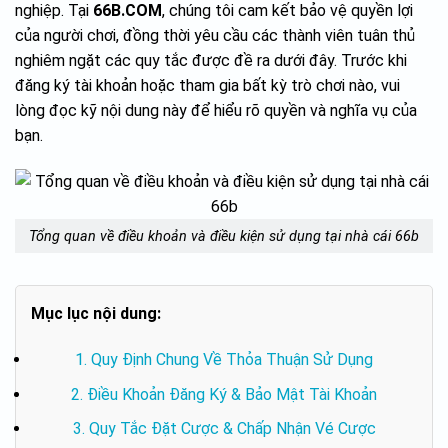
nghiệp. Tại
66B.COM
, chúng tôi cam kết bảo vệ quyền lợi
của người chơi, đồng thời yêu cầu các thành viên tuân thủ
nghiêm ngặt các quy tắc được đề ra dưới đây. Trước khi
đăng ký tài khoản hoặc tham gia bất kỳ trò chơi nào, vui
lòng đọc kỹ nội dung này để hiểu rõ quyền và nghĩa vụ của
bạn.
Tổng quan về điều khoản và điều kiện sử dụng tại nhà cái 66b
Mục lục nội dung:
1. Quy Định Chung Về Thỏa Thuận Sử Dụng
2. Điều Khoản Đăng Ký & Bảo Mật Tài Khoản
3. Quy Tắc Đặt Cược & Chấp Nhận Vé Cược