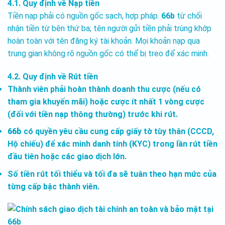
4.1. Quy định về Nạp tiền
Tiền nạp phải có nguồn gốc sạch, hợp pháp.
66b
từ chối
nhận tiền từ bên thứ ba; tên người gửi tiền phải trùng khớp
hoàn toàn với tên đăng ký tài khoản. Mọi khoản nạp qua
trung gian không rõ nguồn gốc có thể bị treo để xác minh.
4.2. Quy định về Rút tiền
Thành viên phải hoàn thành doanh thu cược (nếu có
tham gia khuyến mãi) hoặc cược ít nhất 1 vòng cược
(đối với tiền nạp thông thường) trước khi rút.
66b
có quyền yêu cầu cung cấp giấy tờ tùy thân (CCCD,
Hộ chiếu) để xác minh danh tính (KYC) trong lần rút tiền
đầu tiên hoặc các giao dịch lớn.
Số tiền rút tối thiểu và tối đa sẽ tuân theo hạn mức của
từng cấp bậc thành viên.