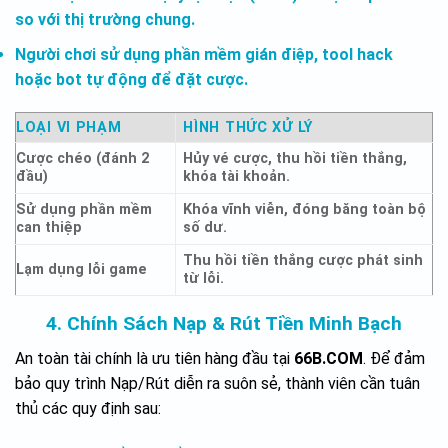
so với thị trường chung.
Người chơi sử dụng phần mềm gián điệp, tool hack
hoặc bot tự động để đặt cược.
LOẠI VI PHẠM
HÌNH THỨC XỬ LÝ
Cược chéo (đánh 2
Hủy vé cược, thu hồi tiền thắng,
đầu)
khóa tài khoản.
Sử dụng phần mềm
Khóa vĩnh viễn, đóng băng toàn bộ
can thiệp
số dư.
Thu hồi tiền thắng cược phát sinh
Lạm dụng lỗi game
từ lỗi.
4. Chính Sách Nạp & Rút Tiền Minh Bạch
An toàn tài chính là ưu tiên hàng đầu tại
66B.COM
. Để đảm
bảo quy trình Nạp/Rút diễn ra suôn sẻ, thành viên cần tuân
thủ các quy định sau: