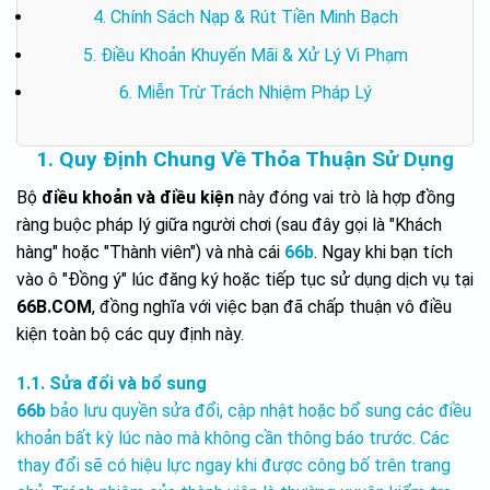
4. Chính Sách Nạp & Rút Tiền Minh Bạch
5. Điều Khoản Khuyến Mãi & Xử Lý Vi Phạm
6. Miễn Trừ Trách Nhiệm Pháp Lý
1. Quy Định Chung Về Thỏa Thuận Sử Dụng
Bộ
điều khoản và điều kiện
này đóng vai trò là hợp đồng
ràng buộc pháp lý giữa người chơi (sau đây gọi là "Khách
hàng" hoặc "Thành viên") và nhà cái
66b
. Ngay khi bạn tích
vào ô "Đồng ý" lúc đăng ký hoặc tiếp tục sử dụng dịch vụ tại
66B.COM
, đồng nghĩa với việc bạn đã chấp thuận vô điều
kiện toàn bộ các quy định này.
1.1. Sửa đổi và bổ sung
66b
bảo lưu quyền sửa đổi, cập nhật hoặc bổ sung các điều
khoản bất kỳ lúc nào mà không cần thông báo trước. Các
thay đổi sẽ có hiệu lực ngay khi được công bố trên trang