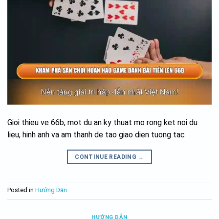
Gioi thieu ve 66b, mot du an ky thuat mo rong ket noi du
lieu, hinh anh va am thanh de tao giao dien tuong tac
CONTINUE READING
→
Posted in
Hướng Dẫn
HƯỚNG DẪN