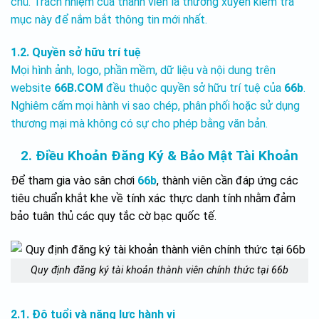
chủ. Trách nhiệm của thành viên là thường xuyên kiểm tra
mục này để nắm bắt thông tin mới nhất.
1.2. Quyền sở hữu trí tuệ
Mọi hình ảnh, logo, phần mềm, dữ liệu và nội dung trên
website
66B.COM
đều thuộc quyền sở hữu trí tuệ của
66b
.
Nghiêm cấm mọi hành vi sao chép, phân phối hoặc sử dụng
thương mại mà không có sự cho phép bằng văn bản.
2. Điều Khoản Đăng Ký & Bảo Mật Tài Khoản
Để tham gia vào sân chơi
66b
, thành viên cần đáp ứng các
tiêu chuẩn khắt khe về tính xác thực danh tính nhằm đảm
bảo tuân thủ các quy tắc cờ bạc quốc tế.
Quy định đăng ký tài khoản thành viên chính thức tại 66b
2.1. Độ tuổi và năng lực hành vi