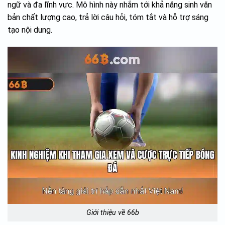
ngữ và đa lĩnh vực. Mô hình này nhắm tới khả năng sinh văn
bản chất lượng cao, trả lời câu hỏi, tóm tắt và hỗ trợ sáng
tạo nội dung.
Giới thiệu về 66b