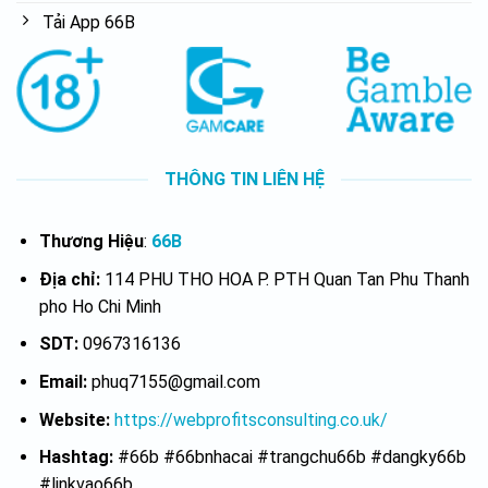
Tải App 66B
THÔNG TIN LIÊN HỆ
Thương Hiệu
:
66B
Địa chỉ:
114 PHU THO HOA P. PTH Quan Tan Phu Thanh
pho Ho Chi Minh
SDT:
0967316136
Email:
phuq7155@gmail.com
Website:
https://webprofitsconsulting.co.uk/
Hashtag:
#66b #66bnhacai #trangchu66b #dangky66b
#linkvao66b