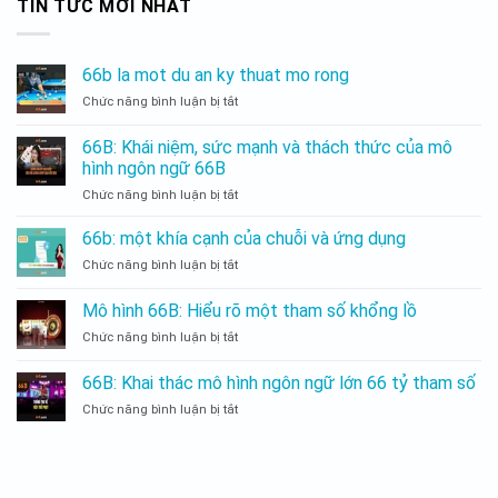
TIN TỨC MỚI NHẤT
66b la mot du an ky thuat mo rong
Chức năng bình luận bị tắt
66b
la
mot
66B: Khái niệm, sức mạnh và thách thức của mô
du
hình ngôn ngữ 66B
an
Chức năng bình luận bị tắt
66B:
ky
Khái
thuat
niệm,
mo
66b: một khía cạnh của chuỗi và ứng dụng
sức
rong
Chức năng bình luận bị tắt
66b:
mạnh
một
và
khía
Mô hình 66B: Hiểu rõ một tham số khổng lồ
thách
cạnh
thức
Chức năng bình luận bị tắt
Mô
của
của
hình
chuỗi
mô
66B:
và
66B: Khai thác mô hình ngôn ngữ lớn 66 tỷ tham số
hình
Hiểu
ứng
ngôn
Chức năng bình luận bị tắt
66B:
rõ
dụng
ngữ
Khai
một
66B
thác
tham
mô
số
hình
khổng