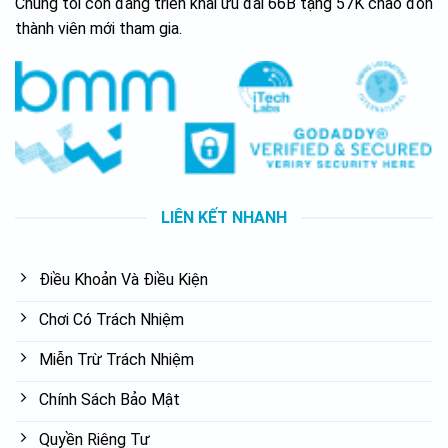
Chúng tôi còn đang triển khai ưu đãi 66B tặng 57K chào đón
thành viên mới tham gia.
LIÊN KẾT NHANH
Điều Khoản Và Điều Kiện
Chơi Có Trách Nhiệm
Miễn Trừ Trách Nhiệm
Chính Sách Bảo Mật
Quyền Riêng Tư