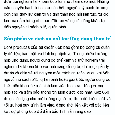
đưa trải nghiệm tài khoản 66b lên một tầm cao mới. Những
câu chuyện hành trình như của 66b nguyễn sỹ sách trường
con cho thấy sự kiên trì và tinh thần học hỏi liên tục, từ đó
lan tỏa cảm hứng cho các đối tác và người dùng khác tại
66b nguyễn sĩ sách p15, q tân bình.
Sản phẩm và dịch vụ cốt lõi: Ứng dụng thực tế
Core products của tài khoản 66b bao gồm bộ công cụ quản
lý dữ liệu, bảo mật và tích hợp dịch vụ. Trong nhiều trường
hợp ứng dụng, người dùng có thể xem và thử nghiệm trải
nghiệm tài khoản 66b với tính năng đồng bộ dữ liệu, quản lý
dự án và chia sẻ tài nguyên một cách an toàn. Ví dụ với 66b
nguyễn sĩ sách p15, q tân bình hoặc gaz 66b, người dùng có
thể triển khai các mô hình làm việc linh hoạt, tăng cường
hợp tác và đảm bảo thông tin luôn được cập nhật. Gaz 66b
được sử dụng như một công cụ hỗ trợ theo dõi hiệu suất và
tối ưu hoá quy trình làm việc, đồng thời liên kết với các liên
kết dự phòng 66b để đảm bảo tính sẵn sàng cao.