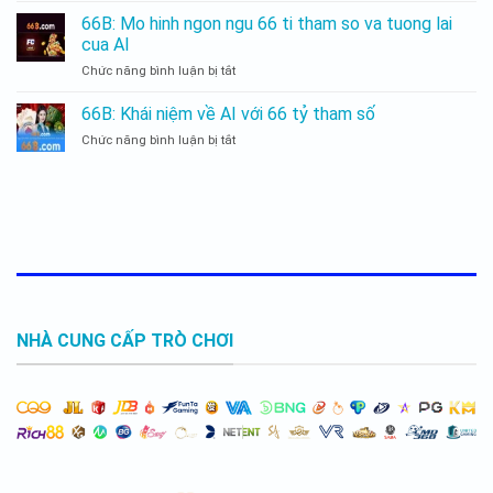
ngôn
lồ
66b:
ngữ
66B: Mo hinh ngon ngu 66 ti tham so va tuong lai
một
lớn
cua AI
khái
66
Chức năng bình luận bị tắt
66B:
niệm
tỷ
Mo
và
tham
hinh
ứng
66B: Khái niệm về AI với 66 tỷ tham số
số
ngon
dụng
Chức năng bình luận bị tắt
66B:
ngu
Khái
66
niệm
ti
về
tham
AI
so
với
va
66
tuong
tỷ
lai
tham
cua
số
AI
NHÀ CUNG CẤP TRÒ CHƠI