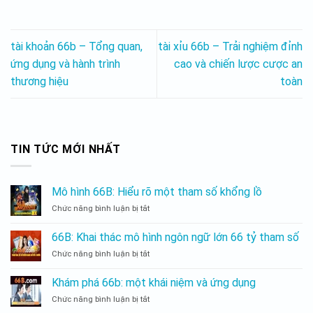
tài khoản 66b – Tổng quan,
tài xỉu 66b – Trải nghiệm đỉnh
ứng dụng và hành trình
cao và chiến lược cược an
thương hiệu
toàn
TIN TỨC MỚI NHẤT
Mô hình 66B: Hiểu rõ một tham số khổng lồ
Chức năng bình luận bị tắt
Mô
hình
66B:
66B: Khai thác mô hình ngôn ngữ lớn 66 tỷ tham số
Hiểu
Chức năng bình luận bị tắt
66B:
rõ
Khai
một
thác
tham
Khám phá 66b: một khái niệm và ứng dụng
mô
số
Chức năng bình luận bị tắt
Khám
hình
khổng
phá