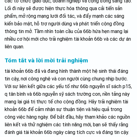
các tổ chức giáo dục, doanh nghiệp và cộng đồng sáng tạo.
Lối đi này sẽ được hiện thực hóa thông qua cải tiến sản
phẩm, mở rộng mạng lưới đối tác, và đẩy mạnh các sáng
kiến bảo mật, hỗ trợ người dùng và phát triển cộng đồng
thông tin mở. Tầm nhìn toàn cầu của 66b hứa hẹn mang lại
nhiều cơ hội mới cho trải nghiệm tài khoản 66b và các dự án
liên quan.
Tóm tắt và lời mời trải nghiệm
tài khoản 66b đã và đang hình thành một hệ sinh thái đáng
tin cậy, nơi công nghệ và con người cùng chung nhịp bước.
Với sự liên kết giữa các yếu tố như 66b nguyễn sĩ sách p15,
q tân bình và 66b nguyễn sỹ sách trường con, nền tảng này
mang lại giá trị thực tế cho cộng đồng. Hãy trải nghiệm tài
khoản 66b để cảm nhận sự thuận tiện và hiệu quả trong
công việc hàng ngày. Để bắt đầu, hãy tham khảo các nguồn
liên kết và thử nghiệm các tính năng mới, bạn sẽ thấy rằng
đánh giá tài khoản 66b ngày càng tích cực và đáng tin cậy.