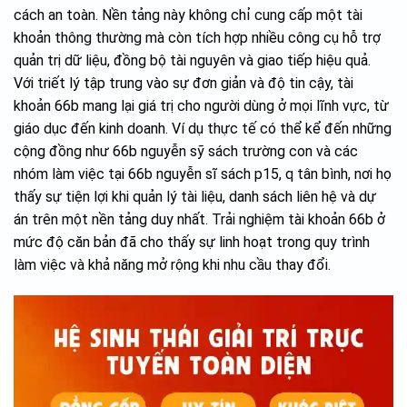
cách an toàn. Nền tảng này không chỉ cung cấp một tài
khoản thông thường mà còn tích hợp nhiều công cụ hỗ trợ
quản trị dữ liệu, đồng bộ tài nguyên và giao tiếp hiệu quả.
Với triết lý tập trung vào sự đơn giản và độ tin cậy, tài
khoản 66b mang lại giá trị cho người dùng ở mọi lĩnh vực, từ
giáo dục đến kinh doanh. Ví dụ thực tế có thể kể đến những
cộng đồng như 66b nguyễn sỹ sách trường con và các
nhóm làm việc tại 66b nguyễn sĩ sách p15, q tân bình, nơi họ
thấy sự tiện lợi khi quản lý tài liệu, danh sách liên hệ và dự
án trên một nền tảng duy nhất. Trải nghiệm tài khoản 66b ở
mức độ căn bản đã cho thấy sự linh hoạt trong quy trình
làm việc và khả năng mở rộng khi nhu cầu thay đổi.