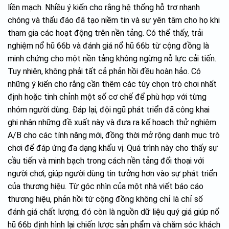
liền mạch. Nhiều ý kiến cho rằng hệ thống hỗ trợ nhanh
chóng và thấu đáo đã tạo niềm tin và sự yên tâm cho họ khi
tham gia các hoạt động trên nền tảng. Có thể thấy, trải
nghiệm nổ hũ 66b và đánh giá nổ hũ 66b từ cộng đồng là
minh chứng cho một nền tảng không ngừng nỗ lực cải tiến.
Tuy nhiên, không phải tất cả phản hồi đều hoàn hảo. Có
những ý kiến cho rằng cần thêm các tùy chọn trò chơi nhất
định hoặc tinh chỉnh một số cơ chế để phù hợp với từng
nhóm người dùng. Đáp lại, đội ngũ phát triển đã công khai
ghi nhận những đề xuất này và đưa ra kế hoạch thử nghiệm
A/B cho các tính năng mới, đồng thời mở rộng danh mục trò
chơi để đáp ứng đa dạng khẩu vị. Quá trình này cho thấy sự
cầu tiến và minh bạch trong cách nền tảng đối thoại với
người chơi, giúp người dùng tin tưởng hơn vào sự phát triển
của thương hiệu. Từ góc nhìn của một nhà viết báo cáo
thương hiệu, phản hồi từ cộng đồng không chỉ là chỉ số
đánh giá chất lượng; đó còn là nguồn dữ liệu quý giá giúp nổ
hũ 66b định hình lại chiến lược sản phẩm và chăm sóc khách