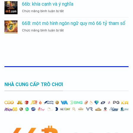
niệm
66b: khía cạnh và ý nghĩa
ti
về
tham
Chức năng bình luận bị tắt
66b:
AI
so
khía
với
va
cạnh
66
66B: một mô hình ngôn ngữ quy mô 66 tỷ tham số
tuong
và
tỷ
lai
Chức năng bình luận bị tắt
66B:
ý
tham
cua
một
nghĩa
số
AI
mô
hình
ngôn
ngữ
quy
mô
66
tỷ
tham
NHÀ CUNG CẤP TRÒ CHƠI
số