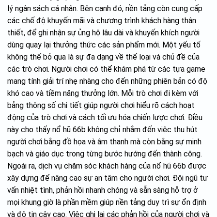
lý ngân sách cá nhân. Bên cạnh đó, nền tảng còn cung cấp
các chế độ khuyến mãi và chương trình khách hàng thân
thiết, để ghi nhận sự ủng hộ lâu dài và khuyến khích người
dùng quay lại thưởng thức các sản phẩm mới. Một yếu tố
không thể bỏ qua là sự đa dạng về thể loại và chủ đề của
các trò chơi. Người chơi có thể khám phá từ các tựa game
mang tính giải trí nhẹ nhàng cho đến những phiên bản có độ
khó cao và tiềm năng thưởng lớn. Mỗi trò chơi đi kèm với
bảng thông số chi tiết giúp người chơi hiểu rõ cách hoạt
động của trò chơi và cách tối ưu hóa chiến lược chơi. Điều
này cho thấy nổ hũ 66b không chỉ nhắm đến việc thu hút
người chơi bằng đồ họa và âm thanh mà còn bằng sự minh
bạch và giáo dục trong từng bước hướng đến thành công.
Ngoài ra, dịch vụ chăm sóc khách hàng của nổ hũ 66b được
xây dựng để nâng cao sự an tâm cho người chơi. Đội ngũ tư
vấn nhiệt tình, phản hồi nhanh chóng và sẵn sàng hỗ trợ ở
mọi khung giờ là phần mềm giúp nền tảng duy trì sự ổn định
và độ tin cậy cao. Việc ghi lại các phản hồi của người chơi và