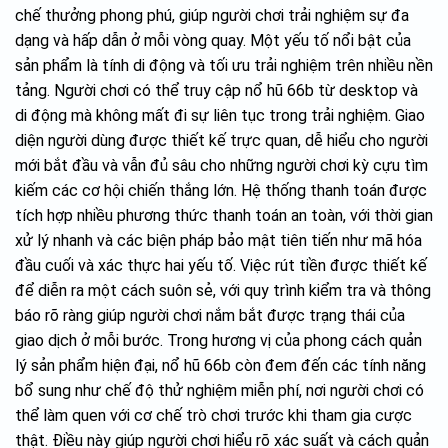
chế thưởng phong phú, giúp người chơi trải nghiệm sự đa
dạng và hấp dẫn ở mỗi vòng quay. Một yếu tố nổi bật của
sản phẩm là tính di động và tối ưu trải nghiệm trên nhiều nền
tảng. Người chơi có thể truy cập nổ hũ 66b từ desktop và
di động mà không mất đi sự liên tục trong trải nghiệm. Giao
diện người dùng được thiết kế trực quan, dễ hiểu cho người
mới bắt đầu và vẫn đủ sâu cho những người chơi kỳ cựu tìm
kiếm các cơ hội chiến thắng lớn. Hệ thống thanh toán được
tích hợp nhiều phương thức thanh toán an toàn, với thời gian
xử lý nhanh và các biện pháp bảo mật tiên tiến như mã hóa
đầu cuối và xác thực hai yếu tố. Việc rút tiền được thiết kế
để diễn ra một cách suôn sẻ, với quy trình kiểm tra và thông
báo rõ ràng giúp người chơi nắm bắt được trạng thái của
giao dịch ở mỗi bước. Trong hương vị của phong cách quản
lý sản phẩm hiện đại, nổ hũ 66b còn đem đến các tính năng
bổ sung như chế độ thử nghiệm miễn phí, nơi người chơi có
thể làm quen với cơ chế trò chơi trước khi tham gia cược
thật. Điều này giúp người chơi hiểu rõ xác suất và cách quản