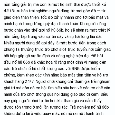
nền tảng giải trí, mà còn là một hệ sinh thái được thiết kế
để tối ưu hóa trải nghiệm người dùng từ mọi góc độ — từ
giao diện thân thiện, tốc độ xử lý nhanh cho tới bảo mật và
minh bạch trong từng quỹ đạo thanh toán. Khi người dùng
bước chân vào thế giới nổ hũ 66b, họ sẽ nhận ra một triết lý
nền tảng tập trung vào sự tin cậy và sự hài lòng lâu dài.
Nhiều người dùng đã gọi đây là một bước tiến trong cách
chúng ta thưởng thức trò chơi slot trực tuyến, nơi cảm giác
hồi hộp gặp gỡ sự ổn định và công nghệ hiện đại. Để bắt
đầu, nổ hũ 66b đã khắc họa rõ ràng một định vị: mang đến
các trò chơi nổ hũ chất lượng cao với RNG được kiểm
chứng, kèm theo các tính năng bảo mật tiên tiến và hỗ trợ
khách hàng 24/7. Người chơi không chỉ tham gia trải nghiệm
giải trí mà còn có cơ hội tìm hiểu sâu hơn về các cơ chế vận
hành của trò chơi thông qua nội dung giáo dục đi kèm. Điều
này giúp người chơi tự tin hơn khi tham gia và cảm thấy
được tôn trọng ở mỗi lần tương tác. Trải nghiệm nổ hũ 66b
không dừng lại ở việc quay máy, nó mở ra một hành trình