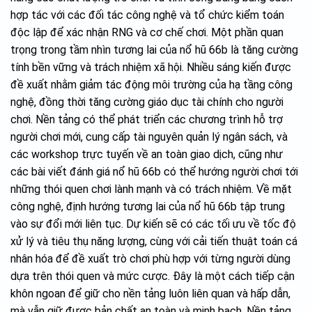
hợp tác với các đối tác công nghệ và tổ chức kiểm toán
độc lập để xác nhận RNG và cơ chế chơi. Một phần quan
trọng trong tầm nhìn tương lai của nổ hũ 66b là tăng cường
tính bền vững và trách nhiệm xã hội. Nhiều sáng kiến được
đề xuất nhằm giảm tác động môi trường của hạ tầng công
nghệ, đồng thời tăng cường giáo dục tài chính cho người
chơi. Nền tảng có thể phát triển các chương trình hỗ trợ
người chơi mới, cung cấp tài nguyên quản lý ngân sách, và
các workshop trực tuyến về an toàn giao dịch, cũng như
các bài viết đánh giá nổ hũ 66b có thể hướng người chơi tới
những thói quen chơi lành mạnh và có trách nhiệm. Về mặt
công nghệ, định hướng tương lai của nổ hũ 66b tập trung
vào sự đổi mới liên tục. Dự kiến sẽ có các tối ưu về tốc độ
xử lý và tiêu thụ năng lượng, cùng với cải tiến thuật toán cá
nhân hóa để đề xuất trò chơi phù hợp với từng người dùng
dựa trên thói quen và mức cược. Đây là một cách tiếp cận
khôn ngoan để giữ cho nền tảng luôn liên quan và hấp dẫn,
mà vẫn giữ được bản chất an toàn và minh bạch. Nền tảng