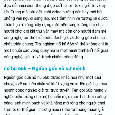
đọc dễ nhận diện thông điệp cốt lõi: an toàn, giải trí và uy
tín. Trong mỗi bài viết, mỗi video hướng dẫn hay mỗi bài
phỏng vấn người sáng lập, một tầm nhìn về tương lai được
khắc họa rõ ràng: xây dựng một nền tảng không chỉ cho
người chơi đôi khi thử vận may mà còn cho người đam mê
công nghệ có thể hiểu biết, đánh giá và đóng góp cho sự
phát triển chung. Trải nghiệm nổ hũ 66b vì thế không chỉ là
một chuỗi các vòng quay mà là một hành trình kết nối giữa
công nghệ, giải trí và trách nhiệm cộng đồng.
nổ hũ 66b – Nguồn gốc và sứ mệnh
Nguồn gốc của nổ hũ 66b được khắc họa như một câu
chuyện về sự kiên nhẫn và khát vọng vượt lên giới hạn của
ngành công nghiệp giải trí trực tuyến. Tên gọi 66b mang ý
nghĩa biểu trưng cho một chuẩn mực mới: tính toán công
bằng, tính minh bạch và khả năng mở rộng cho người chơi
trên toàn thế giới. Thương hiệu ra đời từ mong muốn giải