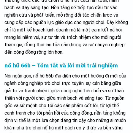
thưởng thức các trò chơi nổ hũ một cách an toàn, minh
bạch và đầy sáng tạo. Nền tảng sẽ tiếp tục đầu tư vào
nghiên cứu và phát triển, mở rộng đối tác chiến lược và
cung cấp các nguồn lực giáo dục cho người chơi. Đây không
chỉ là một kế hoạch kinh doanh mà là một cam kết xã hội:
mang lại niềm vui, sự tự tin và trách nhiệm cho mỗi người
tham gia, đồng thời lan tỏa cảm hứng và sự chuyên nghiệp
đến cộng đồng rộng lớn hơn.
nổ hũ 66b – Tóm tắt và lời mời trải nghiệm
Nói ngắn gọn, nổ hũ 66b đại diện cho một hướng đi mới của
ngành công nghiệp trò chơi trực tuyến: sự cân bằng giữa
giải trí và trách nhiệm, giữa công nghệ tiên tiến và sự thân
thiện với người chơi, giữa minh bạch và sáng tạo. Từ nguồn
gốc và sứ mệnh cho tới các sản phẩm cốt lõi, từ lợi thế
cạnh tranh cho tới phản hồi của cộng đồng, nền tảng khẳng
định vị thế là một lựa chọn đáng tin cậy cho những ai muốn
khám phá trò chơi nổ hũ một cách có ý thức và bền vững.