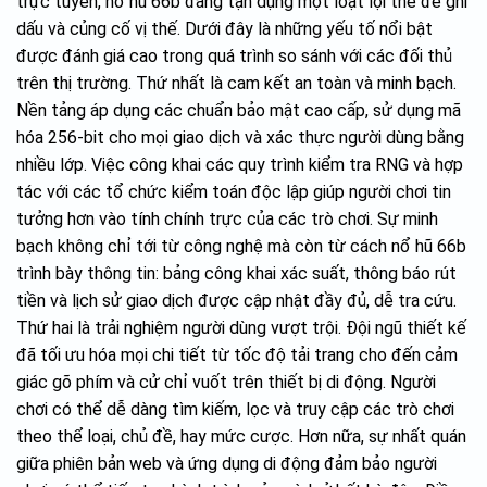
trực tuyến, nổ hũ 66b đang tận dụng một loạt lợi thế để ghi
dấu và củng cố vị thế. Dưới đây là những yếu tố nổi bật
được đánh giá cao trong quá trình so sánh với các đối thủ
trên thị trường. Thứ nhất là cam kết an toàn và minh bạch.
Nền tảng áp dụng các chuẩn bảo mật cao cấp, sử dụng mã
hóa 256-bit cho mọi giao dịch và xác thực người dùng bằng
nhiều lớp. Việc công khai các quy trình kiểm tra RNG và hợp
tác với các tổ chức kiểm toán độc lập giúp người chơi tin
tưởng hơn vào tính chính trực của các trò chơi. Sự minh
bạch không chỉ tới từ công nghệ mà còn từ cách nổ hũ 66b
trình bày thông tin: bảng công khai xác suất, thông báo rút
tiền và lịch sử giao dịch được cập nhật đầy đủ, dễ tra cứu.
Thứ hai là trải nghiệm người dùng vượt trội. Đội ngũ thiết kế
đã tối ưu hóa mọi chi tiết từ tốc độ tải trang cho đến cảm
giác gõ phím và cử chỉ vuốt trên thiết bị di động. Người
chơi có thể dễ dàng tìm kiếm, lọc và truy cập các trò chơi
theo thể loại, chủ đề, hay mức cược. Hơn nữa, sự nhất quán
giữa phiên bản web và ứng dụng di động đảm bảo người