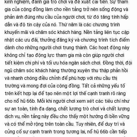
kinh nghiệm, đánh giá trò chơi và đề xuất cải tiến. Sự tham
gia của cộng đồng làm cho nền tảng trở nên sống động và
phản ánh đúng nhu cầu của người chơi, từ đó tăng tính hấp
dẫn và độ tin cậy của nó. Thứ năm là các chương trình
khuyến mãi và chăm sóc khách hàng. Nền tảng liên tục cập
nhật các ưu đãi, thưởng đăng ký và chương trình tích điểm
dành cho những người chơi trung thành. Các hoạt động này
không chỉ tạo động lực tham gia mà còn giúp người chơi
tiết kiệm chi phí và tối ưu hóa ngân sách chơi. Đồng thời, đội
ngũ chăm sóc khách hàng thường xuyên thu thập phản hồi
và nhanh chóng điều chỉnh để phù hợp với nhu cầu thị
trường và mong đợi của cộng đồng. Tất cả những yếu tố
trên kết hợp lại để tạo nên một lợi thế cạnh tranh rõ ràng
cho nổ hũ 66b. Mỗi khi người chơi xem xét các tiêu chí như
sự an toàn, tính đa dạng, chất lượng trò chơi và chất lượng
dịch vụ, nền tảng này đều cho thấy một hướng đi bền vững
và có thể mở rộng trên toàn cầu. Tuy nhiên, để duy trì và
củng cố sự cạnh tranh trong tương lai, nổ hũ 66b cần tiếp