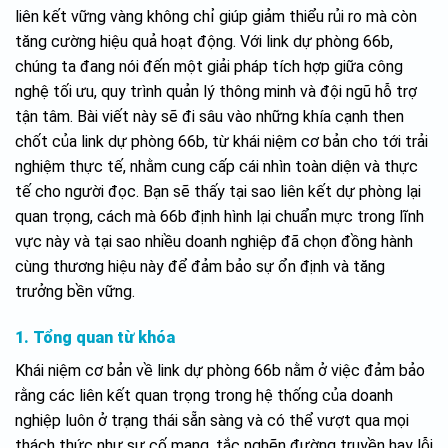
liên kết vững vàng không chỉ giúp giảm thiểu rủi ro mà còn
tăng cường hiệu quả hoạt động. Với link dự phòng 66b,
chúng ta đang nói đến một giải pháp tích hợp giữa công
nghệ tối ưu, quy trình quản lý thông minh và đội ngũ hỗ trợ
tận tâm. Bài viết này sẽ đi sâu vào những khía cạnh then
chốt của link dự phòng 66b, từ khái niệm cơ bản cho tới trải
nghiệm thực tế, nhằm cung cấp cái nhìn toàn diện và thực
tế cho người đọc. Bạn sẽ thấy tại sao liên kết dự phòng lại
quan trọng, cách mà 66b định hình lại chuẩn mực trong lĩnh
vực này và tại sao nhiều doanh nghiệp đã chọn đồng hành
cùng thương hiệu này để đảm bảo sự ổn định và tăng
trưởng bền vững.
1. Tổng quan từ khóa
Khái niệm cơ bản về link dự phòng 66b nằm ở việc đảm bảo
rằng các liên kết quan trọng trong hệ thống của doanh
nghiệp luôn ở trạng thái sẵn sàng và có thể vượt qua mọi
thách thức như sự cố mạng, tắc nghẽn đường truyền hay lỗi