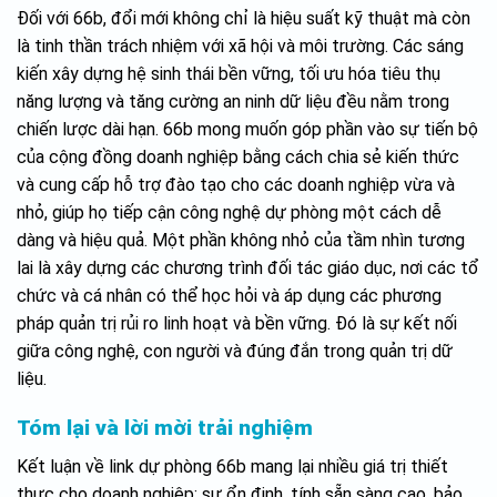
Đối với 66b, đổi mới không chỉ là hiệu suất kỹ thuật mà còn
là tinh thần trách nhiệm với xã hội và môi trường. Các sáng
kiến xây dựng hệ sinh thái bền vững, tối ưu hóa tiêu thụ
năng lượng và tăng cường an ninh dữ liệu đều nằm trong
chiến lược dài hạn. 66b mong muốn góp phần vào sự tiến bộ
của cộng đồng doanh nghiệp bằng cách chia sẻ kiến thức
và cung cấp hỗ trợ đào tạo cho các doanh nghiệp vừa và
nhỏ, giúp họ tiếp cận công nghệ dự phòng một cách dễ
dàng và hiệu quả. Một phần không nhỏ của tầm nhìn tương
lai là xây dựng các chương trình đối tác giáo dục, nơi các tổ
chức và cá nhân có thể học hỏi và áp dụng các phương
pháp quản trị rủi ro linh hoạt và bền vững. Đó là sự kết nối
giữa công nghệ, con người và đúng đắn trong quản trị dữ
liệu.
Tóm lại và lời mời trải nghiệm
Kết luận về link dự phòng 66b mang lại nhiều giá trị thiết
thực cho doanh nghiệp: sự ổn định, tính sẵn sàng cao, bảo