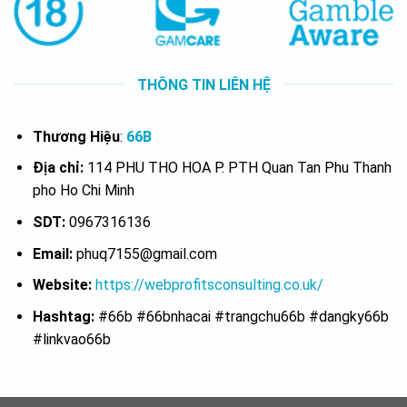
THÔNG TIN LIÊN HỆ
Thương Hiệu
:
66B
Địa chỉ:
114 PHU THO HOA P. PTH Quan Tan Phu Thanh
pho Ho Chi Minh
SDT:
0967316136
Email:
phuq7155@gmail.com
Website:
https://webprofitsconsulting.co.uk/
Hashtag:
#66b #66bnhacai #trangchu66b #dangky66b
#linkvao66b