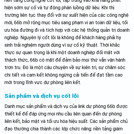
nền tảng công nghệ cốt lõi, tập trung vào khả năng phát
hiện sớm sự cố và tự động phân luồng dữ liệu. Khi thị
trường liên tục thay đổi với sự xuất hiện của các công nghệ
mới, 66b mở rộng mục tiêu sang phạm vi an toàn dữ liệu, tối
ưu hóa đường đi và tích hợp với các hệ thống quản trị doanh
nghiệp. Nguyên lý cốt lõi là không để khách hàng phải hy
sinh trải nghiệm người dùng vì sự cố kỹ thuật. Thời khắc
thực sự quan trọng là khi một doanh nghiệp đối mặt với
thách thức, 66b có mặt để đảm bảo mọi thứ vẫn vận hành
trơn tru. Đó là một câu chuyện về sự kiên trì, sự chăm sóc
chi tiết và cam kết không ngừng cải tiến để đạt tầm cao
mới trong lĩnh vực dự phòng liên kết.
Sản phẩm và dịch vụ cốt lõi
Danh mục sản phẩm và dịch vụ của link dự phòng 66b được
thiết kế để đáp ứng mọi nhu cầu liên quan đến dự phòng
liên kết, bảo mật và tối ưu hóa hiệu suất. Các sản phẩm chủ
đạo thường chia thành các lớp chức năng: nền tảng giám