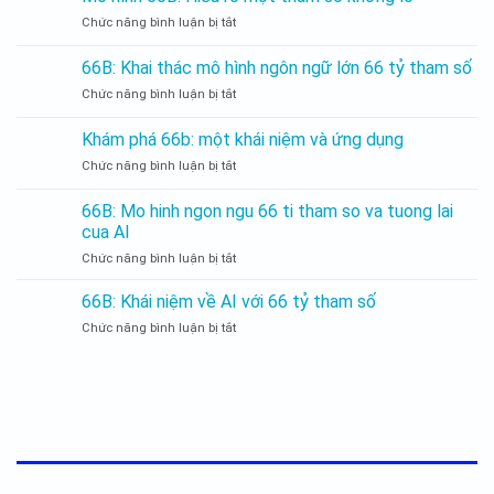
Chức năng bình luận bị tắt
Mô
hình
66B:
66B: Khai thác mô hình ngôn ngữ lớn 66 tỷ tham số
Hiểu
Chức năng bình luận bị tắt
66B:
rõ
Khai
một
thác
tham
Khám phá 66b: một khái niệm và ứng dụng
mô
số
Chức năng bình luận bị tắt
Khám
hình
khổng
phá
ngôn
lồ
66b:
ngữ
66B: Mo hinh ngon ngu 66 ti tham so va tuong lai
một
lớn
cua AI
khái
66
Chức năng bình luận bị tắt
66B:
niệm
tỷ
Mo
và
tham
hinh
ứng
66B: Khái niệm về AI với 66 tỷ tham số
số
ngon
dụng
Chức năng bình luận bị tắt
66B:
ngu
Khái
66
niệm
ti
về
tham
AI
so
với
va
66
tuong
tỷ
lai
tham
cua