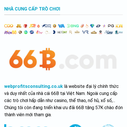
số
AI
NHÀ CUNG CẤP TRÒ CHƠI
webprofitsconsulting.co.uk
là website đại lý chính thức
và duy nhất của nhà cái 66B tại Việt Nam. Ngoài cung cấp
các trò chơi hấp dẫn như casino, thể thao, nổ hũ, xổ số,...
Chúng tôi còn đang triển khai ưu đãi 66B tặng 57K chào đón
thành viên mới tham gia.