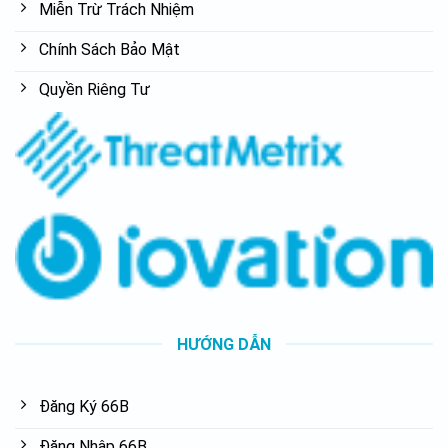
Miễn Trừ Trách Nhiệm
Chính Sách Bảo Mật
Quyền Riêng Tư
HƯỚNG DẪN
Đăng Ký 66B
Đăng Nhập 66B