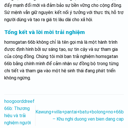
đẩy mạnh đổi mới và đảm bảo sự bền vững cho cộng đồng.
Sứ mệnh vẫn giữ nguyên: kết nối ý tưởng với thực thi, hỗ trợ
người dùng và tạo ra giá trị lâu dài cho xã hội.
Tổng kết và lời mời trải nghiệm
hornsgatan 66b không chỉ là tên gọi mà là một hành trình
được định hình bởi sự sáng tạo, sự tin cậy và sự tham gia
của cộng đồng. Chúng tôi mời bạn trải nghiệm hornsgatan
66b bằng chính mình để cảm nhận sự đồng bộ trong từng
chi tiết và tham gia vào một hệ sinh thái đang phát triển
không ngừng.
hoogoorddreef
66b: Thương
Kawung+villa+pantai+batu+bolong+no+66b
hiệu và trải
– Khu nghi duong ven bien dang cap
nghiệm người