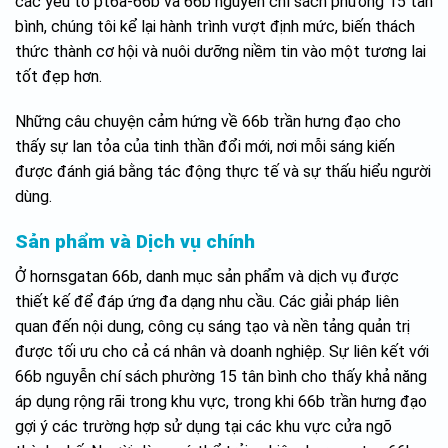
các yếu tố pt6a-66b và 66b nguyễn chí sách phường 15 tân
bình, chúng tôi kể lại hành trình vượt định mức, biến thách
thức thành cơ hội và nuôi dưỡng niềm tin vào một tương lai
tốt đẹp hơn.
Những câu chuyện cảm hứng về 66b trần hưng đạo cho
thấy sự lan tỏa của tinh thần đổi mới, nơi mỗi sáng kiến
được đánh giá bằng tác động thực tế và sự thấu hiểu người
dùng.
Sản phẩm và Dịch vụ chính
Ở hornsgatan 66b, danh mục sản phẩm và dịch vụ được
thiết kế để đáp ứng đa dạng nhu cầu. Các giải pháp liên
quan đến nội dung, công cụ sáng tạo và nền tảng quản trị
được tối ưu cho cả cá nhân và doanh nghiệp. Sự liên kết với
66b nguyễn chí sách phường 15 tân bình cho thấy khả năng
áp dụng rộng rãi trong khu vực, trong khi 66b trần hưng đạo
gợi ý các trường hợp sử dụng tại các khu vực cửa ngõ