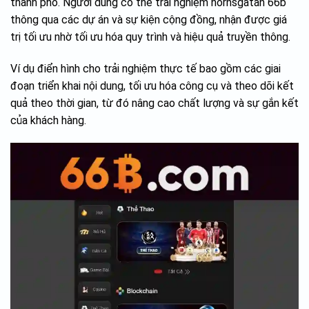
thành phố. Người dùng có thể trải nghiệm hornsgatan 66b
thông qua các dự án và sự kiện cộng đồng, nhận được giá
trị tối ưu nhờ tối ưu hóa quy trình và hiệu quả truyền thông.
Ví dụ điển hình cho trải nghiệm thực tế bao gồm các giai
đoạn triển khai nội dung, tối ưu hóa công cụ và theo dõi kết
quả theo thời gian, từ đó nâng cao chất lượng và sự gắn kết
của khách hàng.