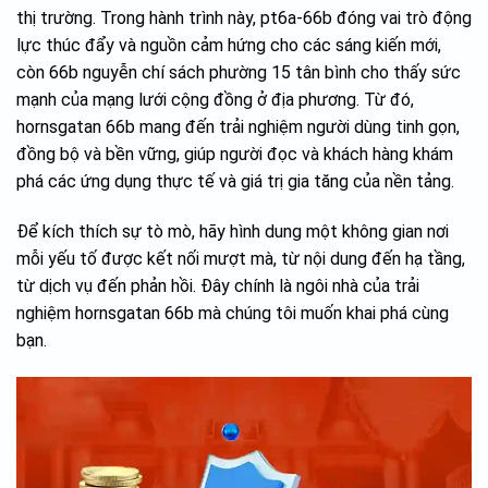
thị trường. Trong hành trình này, pt6a-66b đóng vai trò động
lực thúc đẩy và nguồn cảm hứng cho các sáng kiến mới,
còn 66b nguyễn chí sách phường 15 tân bình cho thấy sức
mạnh của mạng lưới cộng đồng ở địa phương. Từ đó,
hornsgatan 66b mang đến trải nghiệm người dùng tinh gọn,
đồng bộ và bền vững, giúp người đọc và khách hàng khám
phá các ứng dụng thực tế và giá trị gia tăng của nền tảng.
Để kích thích sự tò mò, hãy hình dung một không gian nơi
mỗi yếu tố được kết nối mượt mà, từ nội dung đến hạ tầng,
từ dịch vụ đến phản hồi. Đây chính là ngôi nhà của trải
nghiệm hornsgatan 66b mà chúng tôi muốn khai phá cùng
bạn.