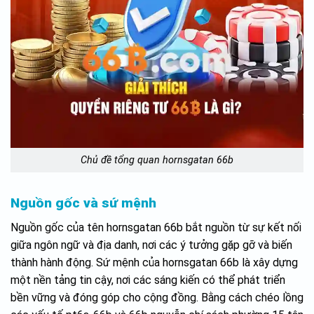
Chủ đề tổng quan hornsgatan 66b
Nguồn gốc và sứ mệnh
Nguồn gốc của tên hornsgatan 66b bắt nguồn từ sự kết nối
giữa ngôn ngữ và địa danh, nơi các ý tưởng gặp gỡ và biến
thành hành động. Sứ mệnh của hornsgatan 66b là xây dựng
một nền tảng tin cậy, nơi các sáng kiến có thể phát triển
bền vững và đóng góp cho cộng đồng. Bằng cách chéo lồng