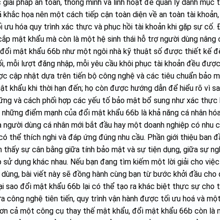
iải pháp an toàn, thông minh và linh hoạt để quản lý danh mục 
ã khắc họa nên một cách tiếp cận toàn diện về an toàn tài khoản,
 ưu hóa quy trình xác thực và phục hồi tài khoản khi gặp sự cố.
cắp mật khẩu mà còn là một hệ sinh thái hỗ trợ người dùng nâng
g đổi mật khẩu 66b như một ngôi nhà kỹ thuật số được thiết kế đ
i, mỗi lượt đăng nhập, mỗi yêu cầu khôi phục tài khoản đều đượ
được cập nhật dựa trên tiến bộ công nghệ và các tiêu chuẩn bảo 
ật khẩu khi thời hạn đến; họ còn được hướng dẫn để hiểu rõ vì s
ững và cách phối hợp các yếu tố bảo mật bổ sung như xác thực 
g những điểm mạnh của đổi mật khẩu 66b là khả năng cá nhân hóa
à người dùng cá nhân mới bắt đầu hay một doanh nghiệp có nhu 
có thể thích nghi và đáp ứng đúng nhu cầu. Phần giới thiệu ban đ
n thấy sự cân bằng giữa tính bảo mật và sự tiện dụng, giữa sự n
 sử dụng khác nhau. Nếu bạn đang tìm kiếm một lời giải cho việ
 dùng, bài viết này sẽ đồng hành cùng bạn từ bước khởi đầu cho
i sao đổi mật khẩu 66b lại có thể tạo ra khác biệt thực sự cho t
 công nghệ tiên tiến, quy trình vận hành được tối ưu hoá và mộ
Hơn cả một công cụ thay thế mật khẩu, đổi mật khẩu 66b còn là