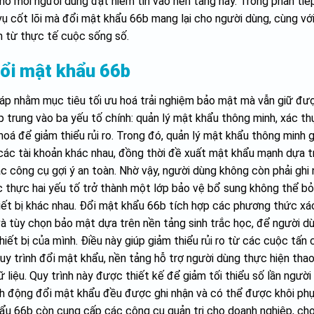
 cho mỗi người dùng đặt niềm tin vào nền tảng này. Trong phần tiế
vụ cốt lõi mà đổi mật khẩu 66b mang lại cho người dùng, cùng vớ
n từ thực tế cuộc sống số.
đổi mật khẩu 66b
háp nhằm mục tiêu tối ưu hoá trải nghiệm bảo mật mà vẫn giữ đư
p trung vào ba yếu tố chính: quản lý mật khẩu thông minh, xác th
 hoá để giảm thiểu rủi ro. Trong đó, quản lý mật khẩu thông minh 
ác tài khoản khác nhau, đồng thời đề xuất mật khẩu mạnh dựa t
c công cụ gợi ý an toàn. Nhờ vậy, người dùng không còn phải ghi
ác thực hai yếu tố trở thành một lớp bảo vệ bổ sung không thể bỏ
 thiết bị khác nhau. Đổi mật khẩu 66b tích hợp các phương thức x
à tùy chọn bảo mật dựa trên nền tảng sinh trắc học, để người d
iết bị của mình. Điều này giúp giảm thiểu rủi ro từ các cuộc tấn
y trình đổi mật khẩu, nền tảng hỗ trợ người dùng thực hiện thao
iệu. Quy trình này được thiết kế để giảm tối thiểu số lần người
nh động đổi mật khẩu đều được ghi nhận và có thể được khôi ph
hẩu 66b còn cung cấp các công cụ quản trị cho doanh nghiệp, ch