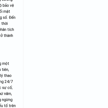
độ bảo vệ
ổi mật
g số. Đến
 thời
phân tích
rở thành
ng một
 tiên,
lý thao
àng 24/7
c sự cố;
thứ năm,
ng ngừng
ếu tố trên