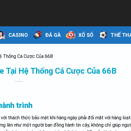
CASINO
ĐÁ GÀ
XỔ SỐ
THỂ TH
Hệ Thống Cá Cược Của 66B
e Tại Hệ Thống Cá Cược Của 66B
hành trình
n với thách thức bảo mật khi hàng ngày phải đối mặt với hàng loạ
ng lên như một người bạn đồng hành tin cậy, không chỉ giúp ngư