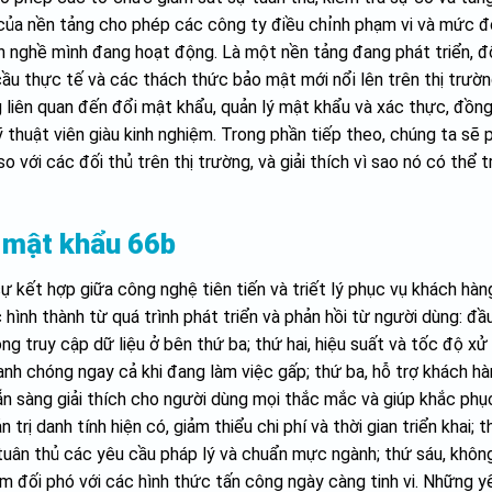
t của nền tảng cho phép các công ty điều chỉnh phạm vi và mức 
nh nghề mình đang hoạt động. Là một nền tảng đang phát triển, đ
ầu thực tế và các thách thức bảo mật mới nổi lên trên thị trườn
g liên quan đến đổi mật khẩu, quản lý mật khẩu và xác thực, đồng
 thuật viên giàu kinh nghiệm. Trong phần tiếp theo, chúng ta sẽ 
với các đối thủ trên thị trường, và giải thích vì sao nó có thể t
i mật khẩu 66b
ự kết hợp giữa công nghệ tiên tiến và triết lý phục vụ khách hà
hình thành từ quá trình phát triển và phản hồi từ người dùng: đầu
g truy cập dữ liệu ở bên thứ ba; thứ hai, hiệu suất và tốc độ xử 
anh chóng ngay cả khi đang làm việc gấp; thứ ba, hỗ trợ khách h
sẵn sàng giải thích cho người dùng mọi thắc mắc và giúp khắc phụ
trị danh tính hiện có, giảm thiểu chi phí và thời gian triển khai; 
 tuân thủ các yêu cầu pháp lý và chuẩn mực ngành; thứ sáu, khô
m đối phó với các hình thức tấn công ngày càng tinh vi. Những y