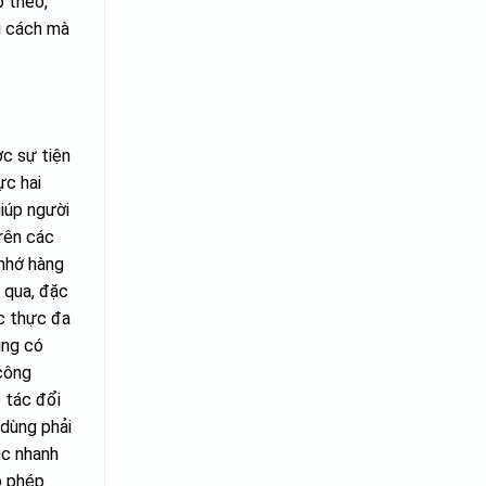
p theo,
i cách mà
ợc sự tiện
ực hai
giúp người
rên các
 nhớ hàng
 qua, đặc
ác thực đa
ùng có
 công
 tác đổi
 dùng phải
ục nhanh
o phép