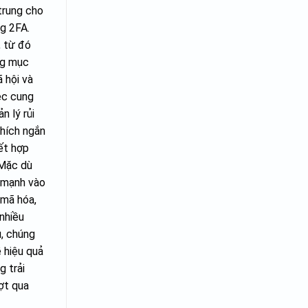
trung cho
g 2FA.
, từ đó
ng mục
 hội và
ệc cung
n lý rủi
thích ngắn
ết hợp
 Mặc dù
n mạnh vào
 mã hóa,
 nhiều
u, chúng
 hiệu quả
g trải
ợt qua