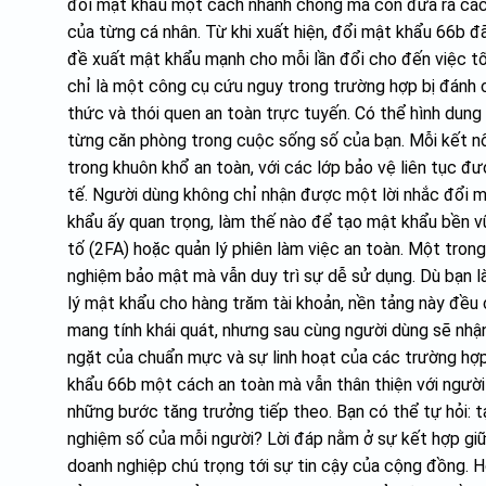
đổi mật khẩu một cách nhanh chóng mà còn đưa ra các g
của từng cá nhân. Từ khi xuất hiện, đổi mật khẩu 66b đ
đề xuất mật khẩu mạnh cho mỗi lần đổi cho đến việc tối
chỉ là một công cụ cứu nguy trong trường hợp bị đánh 
thức và thói quen an toàn trực tuyến. Có thể hình dun
từng căn phòng trong cuộc sống số của bạn. Mỗi kết nố
trong khuôn khổ an toàn, với các lớp bảo vệ liên tục 
tế. Người dùng không chỉ nhận được một lời nhắc đổi m
khẩu ấy quan trọng, làm thế nào để tạo mật khẩu bền v
tố (2FA) hoặc quản lý phiên làm việc an toàn. Một tron
nghiệm bảo mật mà vẫn duy trì sự dễ sử dụng. Dù bạn l
lý mật khẩu cho hàng trăm tài khoản, nền tảng này đều 
mang tính khái quát, nhưng sau cùng người dùng sẽ nhậ
ngặt của chuẩn mực và sự linh hoạt của các trường hợp
khẩu 66b một cách an toàn mà vẫn thân thiện với người
những bước tăng trưởng tiếp theo. Bạn có thể tự hỏi: tạ
nghiệm số của mỗi người? Lời đáp nằm ở sự kết hợp giữa
doanh nghiệp chú trọng tới sự tin cậy của cộng đồng. 