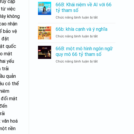
truy cập
hinh
66B: Khái niệm về AI với 66
ứng
 từ việc
ngon
dụng
tỷ tham số
ngu
 Đây không
Chức năng bình luận bị tắt
66B:
66
Khái
 cao nhận
ti
niệm
66b: khía cạnh và ý nghĩa
tham
ể bảo vệ
về
so
Chức năng bình luận bị tắt
66b:
c đặt
AI
va
khía
với
tuong
mật quốc
cạnh
66B: một mô hình ngôn ngữ
66
lai
và
ao mật
tỷ
quy mô 66 tỷ tham số
cua
ý
tham
AI
hai yếu
Chức năng bình luận bị tắt
66B:
nghĩa
số
một
 trải
mô
cầu quản
hình
ngôn
ầu có thể
ngữ
ghiêm
quy
mô
c đổi mật
66
 đến
tỷ
tham
rải
số
t văn hoá
 một nền