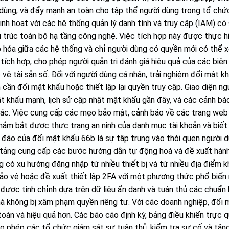
i dùng, và đẩy mạnh an toàn cho tập thể người dùng trong tổ chứ
inh hoạt với các hệ thống quản lý danh tính và truy cập (IAM) có 
u trúc toàn bộ hạ tầng công nghệ. Việc tích hợp này được thực 
ộ hóa giữa các hệ thống và chỉ người dùng có quyền mới có thể 
ích hợp, cho phép người quản trị đánh giá hiệu quả của các biệ
 vệ tài sản số. Đối với người dùng cá nhân, trải nghiệm đổi mật k
 cần đổi mật khẩu hoặc thiết lập lại quyền truy cập. Giao diện n
ật khẩu mạnh, lịch sử cập nhật mật khẩu gần đây, và các cảnh bá
 khác. Việc cung cấp các mẹo bảo mật, cảnh báo về các trang web
 nắm bắt được thực trạng an ninh của danh mục tài khoản và biết
đáo của đổi mật khẩu 66b là sự tập trung vào thói quen người 
ền tảng cung cấp các bước hướng dẫn tự động hoá và đề xuất hàn
ng có xu hướng đăng nhập từ nhiều thiết bị và từ nhiều địa điểm k
bảo vệ hoặc đề xuất thiết lập 2FA với một phương thức phổ biến
ẽ được tinh chỉnh dựa trên dữ liệu ẩn danh và tuân thủ các chuẩn
à không bị xâm phạm quyền riêng tư. Với các doanh nghiệp, đổi 
oàn và hiệu quả hơn. Các báo cáo định kỳ, bảng điều khiển trực 
cho phép các tổ chức giám sát sự tuân thủ, kiểm tra sự cố và tă