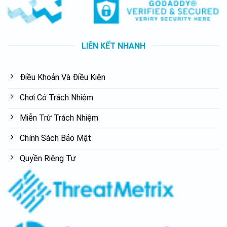
LIÊN KẾT NHANH
Điều Khoản Và Điều Kiện
Chơi Có Trách Nhiệm
Miễn Trừ Trách Nhiệm
Chính Sách Bảo Mật
Quyền Riêng Tư