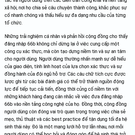
tác và người dùng trên các diễn đàn công khai và nền tảng
xã hội, nơi họ chia sẻ câu chuyện thành công, khắc phục sự
cố nhanh chóng và thấu hiểu sự đa dạng nhu cầu của từng
tổ chức.
Những trải nghiệm cá nhân và phản hồi cộng đồng cho thấy
đăng nhập 66b không chỉ dừng lại ở việc cung cấp một
công cụ xác thực, mà còn tạo dựng niềm tin và sự an tâm
cho người dùng. Người dùng thường nhấn mạnh sự dễ hiểu
của giao diện, tính linh hoạt của lựa chọn xác thực và sự
đồng hành của đội ngũ hỗ trợ. Các câu chữ tích cực được
lược ghi từ các bài đánh giá có thể trở thành nguồn động
lực để tiếp tục cải tiến, đồng thời củng cố niềm tin với
những khách hàng đang cân nhắc về việc đưa đăng nhập
66b vào nền tảng công nghệ của họ. Đồng thời, cộng đồng
người dùng còn đóng vai trò quan trọng trong việc chia sẻ
mẹo, thủ thuật và các best practice để tận dụng tối đa hệ
sinh thái này. Đó là một mạng lưới hỗ trợ lẫn nhau, nơi mỗi
người dùng có thể học hỏi và đóng góp để hệ sinh thái trở