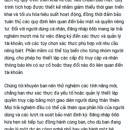
trình tích hợp được thiết kế nhằm giảm thiểu thời gian triển
khai và tối ưu hóa hiệu suất hoạt động, đồng thời đảm bảo
tuân thủ các quy định liên quan đến bảo mật và quyền riêng
tư. Đối với người dùng cá nhân, đăng nhập 66b mang lại trải
nghiệm mượt mà từ việc đăng ký đến xác thực và quản lý
tài khoản, với các tùy chọn xác thực phù hợp với nhu cầu
riêng biệt. Phần mềm có thể tùy biến cho từng nhóm người
dùng, cho phép họ thiết lập các cấp độ truy cập và nhận
thông báo khi có sự cố hoặc thay đổi nào đó liên quan đến
tài khoản.
Chúng tôi khuyên bạn nên thử nghiệm các tính năng mới,
chẳng hạn như xác thực đa yếu tố hoặc quản lý thiết lập
quyền truy cập bằng một giao diện người dùng thân thiện.
Mọi trải nghiệm đều có thể cải thiện qua phản hồi của người
dùng và các lượt rà soát bảo mật định kỳ. Đăng nhập 66b
hứa hẹn sẽ tiếp tục đồng hành cùng bạn, cho dù bạn đang
quản lý một dự án công nghệ nhỏ hay vận hành một hệ