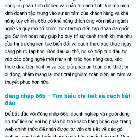
công cụ phân tích dữ liệu và quản trị danh tính. Với mô hình
kinh doanh tập trung vào sự an tâm của khách hàng và khả
năng tùy chỉnh, 66b có khả năng thích ứng với nhiều ngành
nghề và quy mô tổ chức, từ startup đến tập đoàn đa quốc
gia. Sự linh hoạt này giúp họ duy trì sự cạnh tranh khi mà nhu
cầu thị trường liên tục biến đổi và cách thức xác thực ngày
càng phức tạp hơn. Đón đầu xu thế, họ sẽ tiếp tục đầu tư
vào các công nghệ mới như sinh trắc học nâng cao, xác
thực dựa trên hành vi và các giải pháp an toàn cho thiết bị
di động, nhằm mang lại một trải nghiệm toàn diện, an tâm và
thuyết phục hơn nữa.
đăng nhập 66b – Tìm hiểu chi tiết và cách bắt
đầu
Để bắt đầu với đăng nhập 66b, doanh nghiệp và người dùng
có thể liên hệ với bộ phận hỗ trợ khách hàng hoặc qua trang
web chính thức để nhận được tư vấn chi tiết về các gói
dịch vụ, quy trình triển khai và các tiêu chuẩn bảo mật. Quy