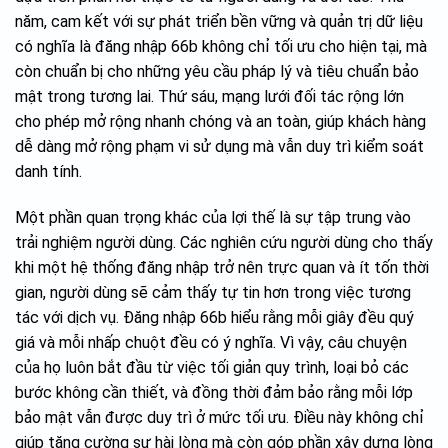
năm, cam kết với sự phát triển bền vững và quản trị dữ liệu
có nghĩa là đăng nhập 66b không chỉ tối ưu cho hiện tại, mà
còn chuẩn bị cho những yêu cầu pháp lý và tiêu chuẩn bảo
mật trong tương lai. Thứ sáu, mạng lưới đối tác rộng lớn
cho phép mở rộng nhanh chóng và an toàn, giúp khách hàng
dễ dàng mở rộng phạm vi sử dụng mà vẫn duy trì kiểm soát
danh tính.
Một phần quan trọng khác của lợi thế là sự tập trung vào
trải nghiệm người dùng. Các nghiên cứu người dùng cho thấy
khi một hệ thống đăng nhập trở nên trực quan và ít tốn thời
gian, người dùng sẽ cảm thấy tự tin hơn trong việc tương
tác với dịch vụ. Đăng nhập 66b hiểu rằng mỗi giây đều quý
giá và mỗi nhấp chuột đều có ý nghĩa. Vì vậy, câu chuyện
của họ luôn bắt đầu từ việc tối giản quy trình, loại bỏ các
bước không cần thiết, và đồng thời đảm bảo rằng mỗi lớp
bảo mật vẫn được duy trì ở mức tối ưu. Điều này không chỉ
giúp tăng cường sự hài lòng mà còn góp phần xây dựng lòng