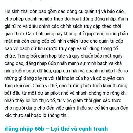
Hệ sinh thái còn bao gồm các công cụ quản trị và báo cáo,
cho phép doanh nghiệp theo dõi hoạt động đăng nhập, đánh
giá rủi ro và điều chỉnh các chính sách truy cập theo thời
gian thực. Các tính năng này không chỉ giúp tăng cường bảo
mật mà còn cung cấp cái nhìn chiến lược cho quản trị cấp
cao về cách dữ liệu được truy cập và sử dụng trong tổ
chức. Trong bối cảnh hợp tác và quy chuẩn bảo mật ngày
càng cao, đăng nhập 66b nhấn mạnh sự minh bạch và khả
năng kiểm soát dữ liệu, giúp cá nhân và doanh nghiệp hiểu rõ
những gì đang xảy ra với tài khoản của họ và có quyền can
thiệp khi cần. Chính vì thế, các trường hợp triển khai thường
bắt đầu từ một dự án pilot nhỏ và nhanh chóng mở rộng khi
nhận thấy lợi ích thực tế, từ việc giảm thời gian xác thực
cho người dùng cho đến việc giảm thiểu sự cố liên quan đến
xác thực sai hoặc lộ thông tin.
đăng nhập 66b – Lợi thế và cạnh tranh