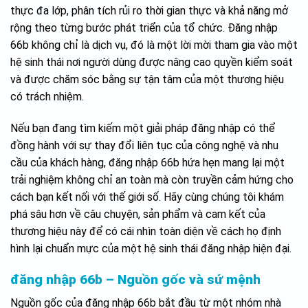
thực đa lớp, phân tích rủi ro thời gian thực và khả năng mở
rộng theo từng bước phát triển của tổ chức. Đăng nhập
66b không chỉ là dịch vụ, đó là một lời mời tham gia vào một
hệ sinh thái nơi người dùng được nâng cao quyền kiểm soát
và được chăm sóc bằng sự tận tâm của một thương hiệu
có trách nhiệm.
Nếu bạn đang tìm kiếm một giải pháp đăng nhập có thể
đồng hành với sự thay đổi liên tục của công nghệ và nhu
cầu của khách hàng, đăng nhập 66b hứa hẹn mang lại một
trải nghiệm không chỉ an toàn mà còn truyền cảm hứng cho
cách bạn kết nối với thế giới số. Hãy cùng chúng tôi khám
phá sâu hơn về câu chuyện, sản phẩm và cam kết của
thương hiệu này để có cái nhìn toàn diện về cách họ định
hình lại chuẩn mực của một hệ sinh thái đăng nhập hiện đại.
đăng nhập 66b – Nguồn gốc và sứ mệnh
Nguồn gốc của đăng nhập 66b bắt đầu từ một nhóm nhà