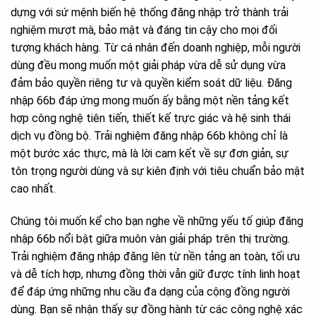
dựng với sứ mệnh biến hệ thống đăng nhập trở thành trải
nghiệm mượt mà, bảo mật và đáng tin cậy cho mọi đối
tượng khách hàng. Từ cá nhân đến doanh nghiệp, mỗi người
dùng đều mong muốn một giải pháp vừa dễ sử dụng vừa
đảm bảo quyền riêng tư và quyền kiểm soát dữ liệu. Đăng
nhập 66b đáp ứng mong muốn ấy bằng một nền tảng kết
hợp công nghệ tiên tiến, thiết kế trực giác và hệ sinh thái
dịch vụ đồng bộ. Trải nghiệm đăng nhập 66b không chỉ là
một bước xác thực, mà là lời cam kết về sự đơn giản, sự
tôn trọng người dùng và sự kiên định với tiêu chuẩn bảo mật
cao nhất.
Chúng tôi muốn kể cho bạn nghe về những yếu tố giúp đăng
nhập 66b nổi bật giữa muôn vàn giải pháp trên thị trường.
Trải nghiệm đăng nhập đăng lên từ nền tảng an toàn, tối ưu
và dễ tích hợp, nhưng đồng thời vẫn giữ được tính linh hoạt
để đáp ứng những nhu cầu đa dạng của cộng đồng người
dùng. Bạn sẽ nhận thấy sự đồng hành từ các công nghệ xác