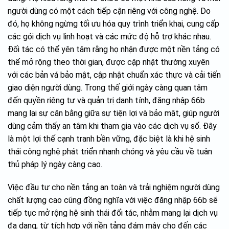
người dùng có một cách tiếp cận riêng với công nghệ. Do
đó, họ không ngừng tối ưu hóa quy trình triển khai, cung cấp
các gói dịch vụ linh hoạt và các mức độ hỗ trợ khác nhau.
Đối tác có thể yên tâm rằng họ nhận được một nền tảng có
thể mở rộng theo thời gian, được cập nhật thường xuyên
với các bản vá bảo mật, cập nhật chuẩn xác thực và cải tiến
giao diện người dùng. Trong thế giới ngày càng quan tâm
đến quyền riêng tư và quản trị danh tính, đăng nhập 66b
mang lại sự cân bằng giữa sự tiện lợi và bảo mật, giúp người
dùng cảm thấy an tâm khi tham gia vào các dịch vụ số. Đây
là một lợi thế cạnh tranh bền vững, đặc biệt là khi hệ sinh
thái công nghệ phát triển nhanh chóng và yêu cầu về tuân
thủ pháp lý ngày càng cao.
Việc đầu tư cho nền tảng an toàn và trải nghiệm người dùng
chất lượng cao cũng đồng nghĩa với việc đăng nhập 66b sẽ
tiếp tục mở rộng hệ sinh thái đối tác, nhằm mang lại dịch vụ
đa dạng, từ tích hợp với nền tảng đám mây cho đến các