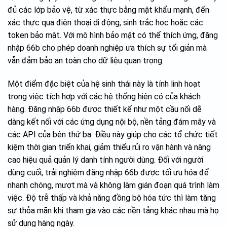
đủ các lớp bảo vệ, từ xác thực bằng mật khẩu mạnh, đến
xác thực qua điện thoại di động, sinh trắc học hoặc các
token bảo mật. Với mô hình bảo mật có thể thích ứng, đăng
nhập 66b cho phép doanh nghiệp ưa thích sự tối giản mà
vẫn đảm bảo an toàn cho dữ liệu quan trọng.
Một điểm đặc biệt của hệ sinh thái này là tính linh hoạt
trong việc tích hợp với các hệ thống hiện có của khách
hàng. Đăng nhập 66b được thiết kế như một cầu nối dễ
dàng kết nối với các ứng dụng nội bộ, nền tảng đám mây và
các API của bên thứ ba. Điều này giúp cho các tổ chức tiết
kiệm thời gian triển khai, giảm thiểu rủi ro vận hành và nâng
cao hiệu quả quản lý danh tính người dùng. Đối với người
dùng cuối, trải nghiệm đăng nhập 66b được tối ưu hóa để
nhanh chóng, mượt mà và không làm gián đoạn quá trình làm
việc. Độ trễ thấp và khả năng đồng bộ hóa tức thì làm tăng
sự thỏa mãn khi tham gia vào các nền tảng khác nhau mà họ
sử dụng hàng ngày.