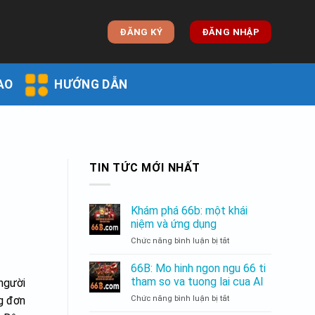
ĐĂNG KÝ
ĐĂNG NHẬP
AO
HƯỚNG DẪN
TIN TỨC MỚI NHẤT
Khám phá 66b: một khái
niệm và ứng dụng
Chức năng bình luận bị tắt
Khám
phá
66b:
66B: Mo hinh ngon ngu 66 ti
một
tham so va tuong lai cua AI
 người
khái
g đơn
Chức năng bình luận bị tắt
66B:
niệm
Mo
và