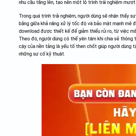
nhu cầu tăng lên, tạo nên một lộ trình trải nghiệm mượ
Trong quá trình trải nghiệm, người dùng sẽ nhận thấy sự 
bằng giữa khả năng xử lý tốc độ và bảo mật mạnh mẽ 
download được thiết kế để giảm thiểu rủi ro, từ việc mã
Theo đó, người dùng có thể yên tâm khi chia sẻ thông t
cậy của nền tảng là yếu tố then chốt giúp người dùng t
những sự cố kỹ thuật.