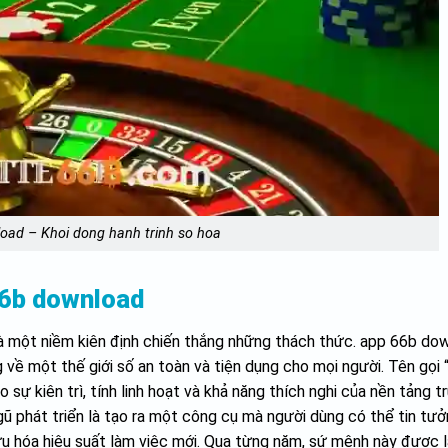
oad – Khoi dong hanh trinh so hoa
66b download
và một niềm kiên định chiến thắng những thách thức. app 66b do
 về một thế giới số an toàn và tiện dụng cho mọi người. Tên gọi 
 sự kiên trì, tính linh hoạt và khả năng thích nghi của nền tảng 
ngũ phát triển là tạo ra một công cụ mà người dùng có thể tin tư
i ưu hóa hiệu suất làm việc mới. Qua từng năm, sứ mệnh này được 