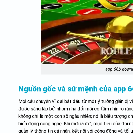
app 66b downl
Nguồn gốc và sứ mệnh của app 
Mọi câu chuyện vĩ đại bắt đầu từ một ý tưởng giản dị 
được sáng lập bởi nhóm nhà đổi mới có tầm nhìn rõ ràng
không chỉ là một con số ngẫu nhiên; nó là biểu tượng cho
biến động công nghệ. Khi mới ra đời, mục tiêu của đội 
quản lý thông tin cá nhân, kết nối với cộng đồng và tố