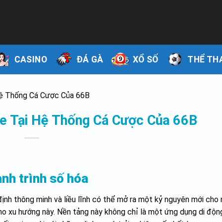
CASINO
ĐÁ GÀ
XỔ SỐ
THỂ TH
Hệ Thống Cá Cược Của 66B
e Tại Hệ Thống Cá Cược Của 66B
nh trình số hóa
ịnh thông minh và liều lĩnh có thể mở ra một kỷ nguyên mới cho
ho xu hướng này. Nền tảng này không chỉ là một ứng dụng di độn