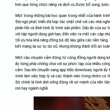
hơn qua từng chức năng và dịch vụ được bổ sung, luôn đặ
Một trong những bài học quan trọng nhất của hành trình 
Đội ngũ phát triển đã hợp tác chặt chẽ với các nhà ngh
phản hồi và định hình lộ trình sản phẩm. Dấu ấn của sự
với tập người dùng giới hạn, đến việc ra mắt các cập nhậ
tối ưu hóa khả năng đồng bộ dữ liệu giữa các nền tảng
kết mang lại sự tự do số, nhưng không đánh đổi an toà
Một câu chuyện cảm động từ cộng đồng người dùng kể v
ấy từng phải chống chọi với sự phức tạp của nhiều công c
cảm. Sau khi chuyển sang app 66b download, người ấy t
trình làm việc hợp lý và các thành viên trong nhóm có 
Đó chính là hình ảnh sống động về sứ mệnh của nền tảng
mô hay ngành nghề.