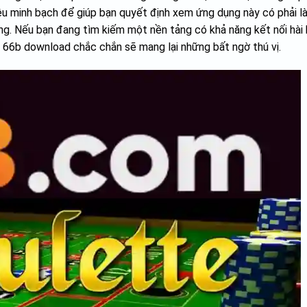
ệu minh bạch để giúp bạn quyết định xem ứng dụng này có phải là
ng. Nếu bạn đang tìm kiếm một nền tảng có khả năng kết nối hài 
p 66b download chắc chắn sẽ mang lại những bất ngờ thú vị.