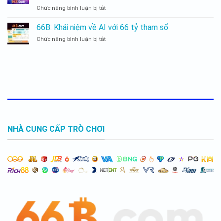
khái
66
Chức năng bình luận bị tắt
66B:
niệm
tỷ
Mo
và
tham
hinh
ứng
66B: Khái niệm về AI với 66 tỷ tham số
số
ngon
dụng
Chức năng bình luận bị tắt
66B:
ngu
Khái
66
niệm
ti
về
tham
AI
so
với
va
66
tuong
tỷ
lai
tham
cua
số
AI
NHÀ CUNG CẤP TRÒ CHƠI