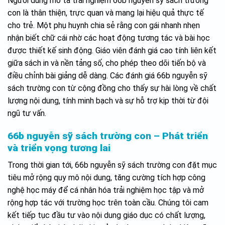
Người dùng mô tả trải nghiệm 66b nguyễn sỹ sách trường
con là thân thiện, trực quan và mang lại hiệu quả thực tế
cho trẻ. Một phụ huynh chia sẻ rằng con gái nhanh nhẹn
nhận biết chữ cái nhờ các hoạt động tương tác và bài học
được thiết kế sinh động. Giáo viên đánh giá cao tính liên kết
giữa sách in và nền tảng số, cho phép theo dõi tiến bộ và
điều chỉnh bài giảng dễ dàng. Các đánh giá 66b nguyễn sỹ
sách trường con từ cộng đồng cho thấy sự hài lòng về chất
lượng nội dung, tính minh bạch và sự hỗ trợ kịp thời từ đội
ngũ tư vấn.
66b nguyễn sỹ sách trường con – Phát triển
và triển vọng tương lai
Trong thời gian tới, 66b nguyễn sỹ sách trường con đặt mục
tiêu mở rộng quy mô nội dung, tăng cường tích hợp công
nghệ học máy để cá nhân hóa trải nghiệm học tập và mở
rộng hợp tác với trường học trên toàn cầu. Chúng tôi cam
kết tiếp tục đầu tư vào nội dung giáo dục có chất lượng,