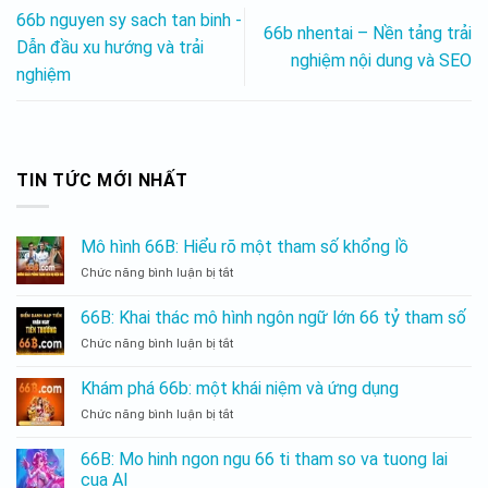
66b nguyen sy sach tan binh -
66b nhentai – Nền tảng trải
Dẫn đầu xu hướng và trải
nghiệm nội dung và SEO
nghiệm
TIN TỨC MỚI NHẤT
Mô hình 66B: Hiểu rõ một tham số khổng lồ
Chức năng bình luận bị tắt
Mô
hình
66B:
66B: Khai thác mô hình ngôn ngữ lớn 66 tỷ tham số
Hiểu
Chức năng bình luận bị tắt
66B:
rõ
Khai
một
thác
tham
Khám phá 66b: một khái niệm và ứng dụng
mô
số
Chức năng bình luận bị tắt
Khám
hình
khổng
phá
ngôn
lồ
66b:
ngữ
66B: Mo hinh ngon ngu 66 ti tham so va tuong lai
một
lớn
cua AI