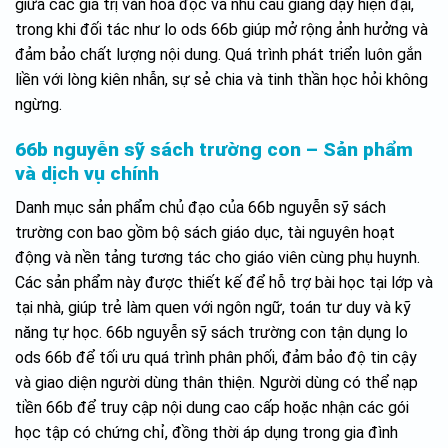
giữa các giá trị văn hóa đọc và nhu cầu giảng dạy hiện đại,
trong khi đối tác như lo ods 66b giúp mở rộng ảnh hưởng và
đảm bảo chất lượng nội dung. Quá trình phát triển luôn gắn
liền với lòng kiên nhẫn, sự sẻ chia và tinh thần học hỏi không
ngừng.
66b nguyễn sỹ sách trường con – Sản phẩm
và dịch vụ chính
Danh mục sản phẩm chủ đạo của 66b nguyễn sỹ sách
trường con bao gồm bộ sách giáo dục, tài nguyên hoạt
động và nền tảng tương tác cho giáo viên cùng phụ huynh.
Các sản phẩm này được thiết kế để hỗ trợ bài học tại lớp và
tại nhà, giúp trẻ làm quen với ngôn ngữ, toán tư duy và kỹ
năng tự học. 66b nguyễn sỹ sách trường con tận dụng lo
ods 66b để tối ưu quá trình phân phối, đảm bảo độ tin cậy
và giao diện người dùng thân thiện. Người dùng có thể nạp
tiền 66b để truy cập nội dung cao cấp hoặc nhận các gói
học tập có chứng chỉ, đồng thời áp dụng trong gia đình