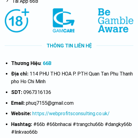
Tải App 66B
THÔNG TIN LIÊN HỆ
Thương Hiệu
:
66B
Địa chỉ:
114 PHU THO HOA P. PTH Quan Tan Phu Thanh
pho Ho Chi Minh
SDT:
0967316136
Email:
phuq7155@gmail.com
Website:
https://webprofitsconsulting.co.uk/
Hashtag:
#66b #66bnhacai #trangchu66b #dangky66b
#linkvao66b