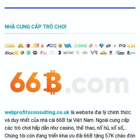
66
tuong
tỷ
lai
tham
cua
số
AI
NHÀ CUNG CẤP TRÒ CHƠI
webprofitsconsulting.co.uk
là website đại lý chính thức
và duy nhất của nhà cái 66B tại Việt Nam. Ngoài cung cấp
các trò chơi hấp dẫn như casino, thể thao, nổ hũ, xổ số,...
Chúng tôi còn đang triển khai ưu đãi 66B tặng 57K chào đón