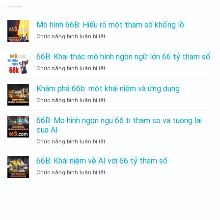
Mô hình 66B: Hiểu rõ một tham số khổng lồ
Chức năng bình luận bị tắt
Mô
hình
66B:
66B: Khai thác mô hình ngôn ngữ lớn 66 tỷ tham số
Hiểu
Chức năng bình luận bị tắt
66B:
rõ
Khai
một
thác
tham
Khám phá 66b: một khái niệm và ứng dụng
mô
số
Chức năng bình luận bị tắt
Khám
hình
khổng
phá
ngôn
lồ
66b:
ngữ
66B: Mo hinh ngon ngu 66 ti tham so va tuong lai
một
lớn
cua AI
khái
66
Chức năng bình luận bị tắt
66B:
niệm
tỷ
Mo
và
tham
hinh
ứng
66B: Khái niệm về AI với 66 tỷ tham số
số
ngon
dụng
Chức năng bình luận bị tắt
66B:
ngu
Khái
66
niệm
ti
về
tham
AI
so
với
va