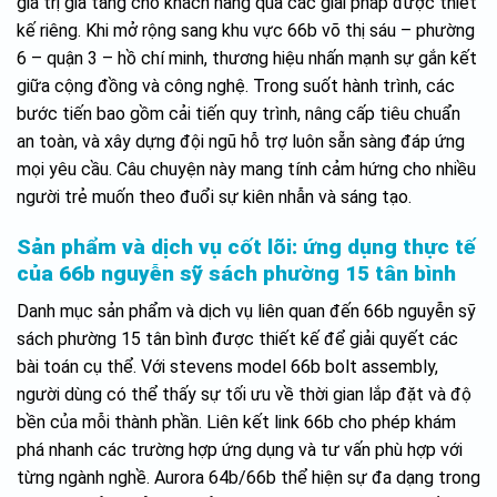
giá trị gia tăng cho khách hàng qua các giải pháp được thiết
kế riêng. Khi mở rộng sang khu vực 66b võ thị sáu – phường
6 – quận 3 – hồ chí minh, thương hiệu nhấn mạnh sự gắn kết
giữa cộng đồng và công nghệ. Trong suốt hành trình, các
bước tiến bao gồm cải tiến quy trình, nâng cấp tiêu chuẩn
an toàn, và xây dựng đội ngũ hỗ trợ luôn sẵn sàng đáp ứng
mọi yêu cầu. Câu chuyện này mang tính cảm hứng cho nhiều
người trẻ muốn theo đuổi sự kiên nhẫn và sáng tạo.
Sản phẩm và dịch vụ cốt lõi: ứng dụng thực tế
của 66b nguyễn sỹ sách phường 15 tân bình
Danh mục sản phẩm và dịch vụ liên quan đến 66b nguyễn sỹ
sách phường 15 tân bình được thiết kế để giải quyết các
bài toán cụ thể. Với stevens model 66b bolt assembly,
người dùng có thể thấy sự tối ưu về thời gian lắp đặt và độ
bền của mỗi thành phần. Liên kết link 66b cho phép khám
phá nhanh các trường hợp ứng dụng và tư vấn phù hợp với
từng ngành nghề. Aurora 64b/66b thể hiện sự đa dạng trong