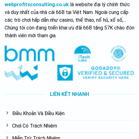
webprofitsconsulting.co.uk
là website đại lý chính thức
và duy nhất của nhà cái 66B tại Việt Nam. Ngoài cung cấp
các trò chơi hấp dẫn như casino, thể thao, nổ hũ, xổ số,...
Chúng tôi còn đang triển khai ưu đãi 66B tặng 57K chào đón
thành viên mới tham gia.
LIÊN KẾT NHANH
Điều Khoản Và Điều Kiện
Chơi Có Trách Nhiệm
Miễn Trừ Trách Nhiệm