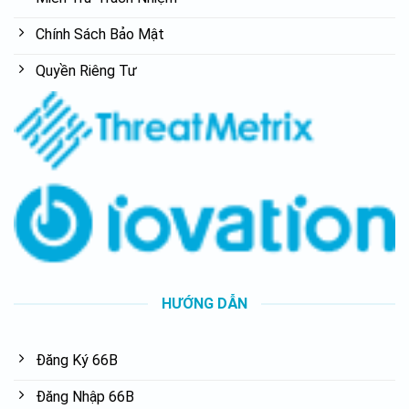
Chính Sách Bảo Mật
Quyền Riêng Tư
HƯỚNG DẪN
Đăng Ký 66B
Đăng Nhập 66B