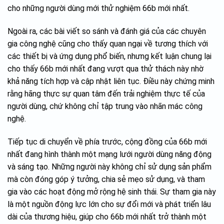
cho những người dùng mới thử nghiệm 66b mới nhất.
Ngoài ra, các bài viết so sánh và đánh giá của các chuyên
gia công nghệ cũng cho thấy quan ngại về tương thích với
các thiết bị và ứng dụng phổ biến, nhưng kết luận chung lại
cho thấy 66b mới nhất đang vượt qua thử thách này nhờ
khả năng tích hợp và cập nhật liên tục. Điều này chứng minh
rằng hãng thực sự quan tâm đến trải nghiệm thực tế của
người dùng, chứ không chỉ tập trung vào nhãn mác công
nghệ.
Tiếp tục di chuyển về phía trước, cộng đồng của 66b mới
nhất đang hình thành một mạng lưới người dùng năng động
và sáng tạo. Những người này không chỉ sử dụng sản phẩm
mà còn đóng góp ý tưởng, chia sẻ mẹo sử dụng, và tham
gia vào các hoạt động mở rộng hệ sinh thái. Sự tham gia này
là một nguồn động lực lớn cho sự đổi mới và phát triển lâu
dài của thương hiệu, giúp cho 66b mới nhất trở thành một