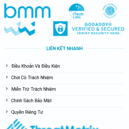
LIÊN KẾT NHANH
Điều Khoản Và Điều Kiện
Chơi Có Trách Nhiệm
Miễn Trừ Trách Nhiệm
Chính Sách Bảo Mật
Quyền Riêng Tư