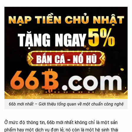
66b mới nhất – Giới thiệu tổng quan về một chuẩn công nghệ
Ở mức độ thông tin, 66b mới nhất không chỉ là một sản
phẩm hay một dịch vụ đơn lẻ; nó còn là một hệ sinh thái