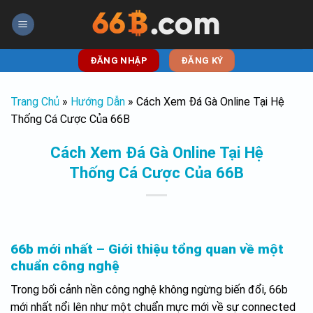
Skip
to
content
ĐĂNG NHẬP
ĐĂNG KÝ
Trang Chủ
»
Hướng Dẫn
»
Cách Xem Đá Gà Online Tại Hệ
Thống Cá Cược Của 66B
Cách Xem Đá Gà Online Tại Hệ
Thống Cá Cược Của 66B
66b mới nhất – Giới thiệu tổng quan về một
chuẩn công nghệ
Trong bối cảnh nền công nghệ không ngừng biến đổi, 66b
mới nhất nổi lên như một chuẩn mực mới về sự connected