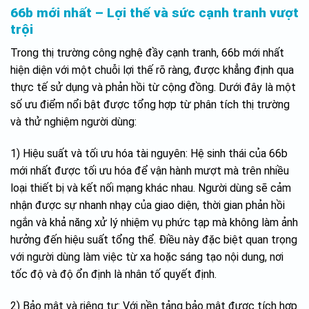
66b mới nhất – Lợi thế và sức cạnh tranh vượt
trội
Trong thị trường công nghệ đầy cạnh tranh, 66b mới nhất
hiện diện với một chuỗi lợi thế rõ ràng, được khẳng định qua
thực tế sử dụng và phản hồi từ cộng đồng. Dưới đây là một
số ưu điểm nổi bật được tổng hợp từ phân tích thị trường
và thử nghiệm người dùng:
1) Hiệu suất và tối ưu hóa tài nguyên: Hệ sinh thái của 66b
mới nhất được tối ưu hóa để vận hành mượt mà trên nhiều
loại thiết bị và kết nối mạng khác nhau. Người dùng sẽ cảm
nhận được sự nhanh nhạy của giao diện, thời gian phản hồi
ngắn và khả năng xử lý nhiệm vụ phức tạp mà không làm ảnh
hưởng đến hiệu suất tổng thể. Điều này đặc biệt quan trọng
với người dùng làm việc từ xa hoặc sáng tạo nội dung, nơi
tốc độ và độ ổn định là nhân tố quyết định.
2) Bảo mật và riêng tư: Với nền tảng bảo mật được tích hợp