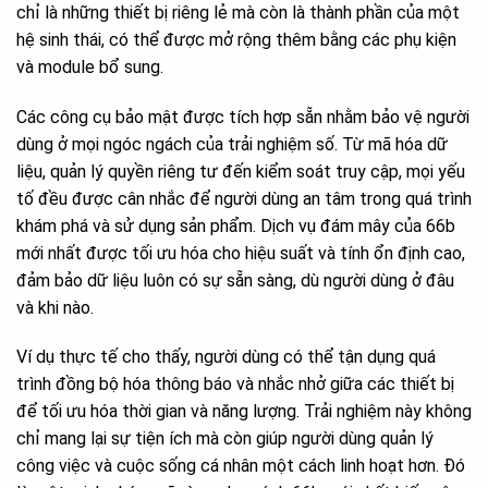
chỉ là những thiết bị riêng lẻ mà còn là thành phần của một
hệ sinh thái, có thể được mở rộng thêm bằng các phụ kiện
và module bổ sung.
Các công cụ bảo mật được tích hợp sẵn nhằm bảo vệ người
dùng ở mọi ngóc ngách của trải nghiệm số. Từ mã hóa dữ
liệu, quản lý quyền riêng tư đến kiểm soát truy cập, mọi yếu
tố đều được cân nhắc để người dùng an tâm trong quá trình
khám phá và sử dụng sản phẩm. Dịch vụ đám mây của 66b
mới nhất được tối ưu hóa cho hiệu suất và tính ổn định cao,
đảm bảo dữ liệu luôn có sự sẵn sàng, dù người dùng ở đâu
và khi nào.
Ví dụ thực tế cho thấy, người dùng có thể tận dụng quá
trình đồng bộ hóa thông báo và nhắc nhở giữa các thiết bị
để tối ưu hóa thời gian và năng lượng. Trải nghiệm này không
chỉ mang lại sự tiện ích mà còn giúp người dùng quản lý
công việc và cuộc sống cá nhân một cách linh hoạt hơn. Đó