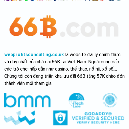
webprofitsconsulting.co.uk
là website đại lý chính thức
và duy nhất của nhà cái 66B tại Việt Nam. Ngoài cung cấp
các trò chơi hấp dẫn như casino, thể thao, nổ hũ, xổ số,...
Chúng tôi còn đang triển khai ưu đãi 66B tặng 57K chào đón
thành viên mới tham gia.