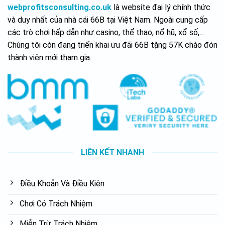
webprofitsconsulting.co.uk
là website đại lý chính thức
và duy nhất của nhà cái 66B tại Việt Nam. Ngoài cung cấp
các trò chơi hấp dẫn như casino, thể thao, nổ hũ, xổ số,...
Chúng tôi còn đang triển khai ưu đãi 66B tặng 57K chào đón
thành viên mới tham gia.
LIÊN KẾT NHANH
Điều Khoản Và Điều Kiện
Chơi Có Trách Nhiệm
Miễn Trừ Trách Nhiệm