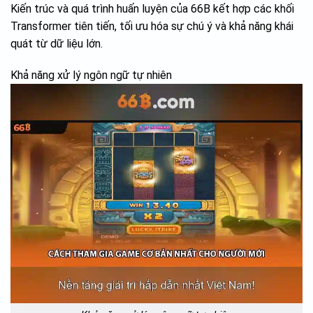
Kiến trúc và quá trình huấn luyện của 66B kết hợp các khối
Transformer tiên tiến, tối ưu hóa sự chú ý và khả năng khái
quát từ dữ liệu lớn.
Khả năng xử lý ngôn ngữ tự nhiên