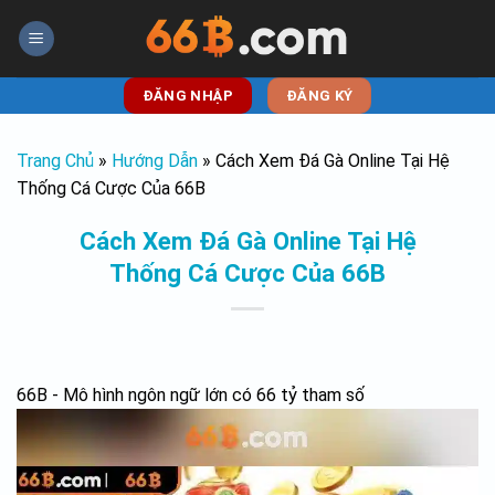
Skip
to
content
ĐĂNG NHẬP
ĐĂNG KÝ
Trang Chủ
»
Hướng Dẫn
»
Cách Xem Đá Gà Online Tại Hệ
Thống Cá Cược Của 66B
Cách Xem Đá Gà Online Tại Hệ
Thống Cá Cược Của 66B
66B - Mô hình ngôn ngữ lớn có 66 tỷ tham số