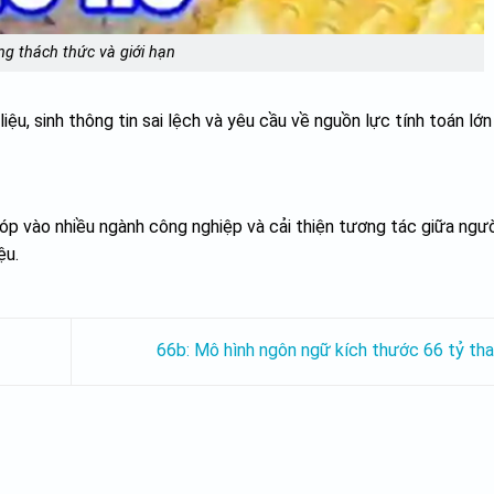
g thách thức và giới hạn
iệu, sinh thông tin sai lệch và yêu cầu về nguồn lực tính toán lớn
óp vào nhiều ngành công nghiệp và cải thiện tương tác giữa ngườ
ệu.
66b: Mô hình ngôn ngữ kích thước 66 tỷ th