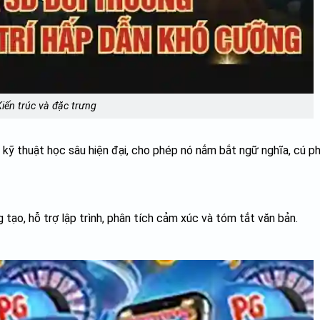
iến trúc và đặc trưng
 kỹ thuật học sâu hiện đại, cho phép nó nắm bắt ngữ nghĩa, cú p
 tạo, hỗ trợ lập trình, phân tích cảm xúc và tóm tắt văn bản.