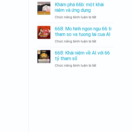
thác
Khám phá 66b: một khái
số
mô
khổng
niệm và ứng dụng
hình
lồ
Chức năng bình luận bị tắt
Khám
ngôn
phá
ngữ
66b:
66B: Mo hinh ngon ngu 66 ti
lớn
một
66
tham so va tuong lai cua AI
khái
tỷ
Chức năng bình luận bị tắt
66B:
niệm
tham
Mo
và
số
hinh
66B: Khái niệm về AI với 66
ứng
ngon
dụng
tỷ tham số
ngu
Chức năng bình luận bị tắt
66B:
66
Khái
ti
niệm
tham
về
so
AI
va
với
tuong
66
lai
tỷ
cua
tham
AI
số