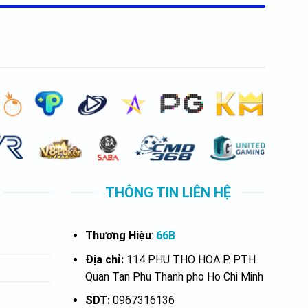
THÔNG TIN LIÊN HỆ
Thương Hiệu
:
66B
Địa chỉ:
114 PHU THO HOA P. PTH
Quan Tan Phu Thanh pho Ho Chi Minh
SDT:
0967316136