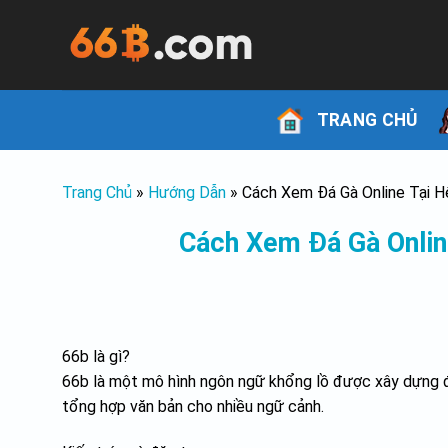
Skip
to
content
TRANG CHỦ
Trang Chủ
»
Hướng Dẫn
»
Cách Xem Đá Gà Online Tại 
Cách Xem Đá Gà Onlin
66b là gì?
66b là một mô hình ngôn ngữ khổng lồ được xây dựng để
tổng hợp văn bản cho nhiều ngữ cảnh.