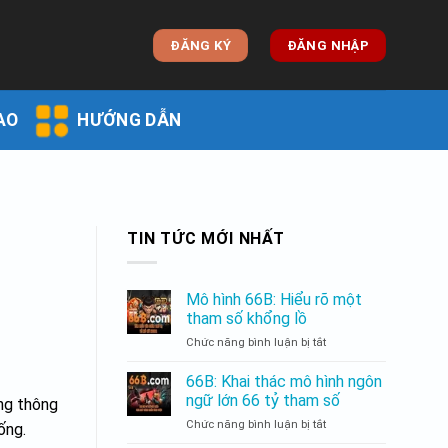
ĐĂNG KÝ
ĐĂNG NHẬP
AO
HƯỚNG DẪN
TIN TỨC MỚI NHẤT
Mô hình 66B: Hiểu rõ một
tham số khổng lồ
Chức năng bình luận bị tắt
Mô
hình
66B:
66B: Khai thác mô hình ngôn
Hiểu
ngữ lớn 66 tỷ tham số
ồng thông
rõ
Chức năng bình luận bị tắt
66B:
ống.
một
Khai
tham