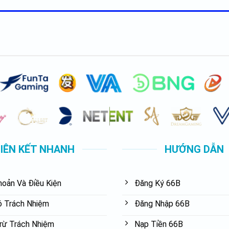
LIÊN KẾT NHANH
HƯỚNG DẪN
hoản Và Điều Kiện
Đăng Ký 66B
ó Trách Nhiệm
Đăng Nhập 66B
rừ Trách Nhiệm
Nạp Tiền 66B