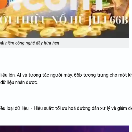
hái niệm công nghệ đầy hứa hẹn
 liệu lớn, AI và tương tác người-máy. 66b tượng trưng cho một 
 dữ liệu nhận được.
ều loại dữ liệu. - Hiệu suất: tối ưu hoá đường dẫn xử lý và giảm độ