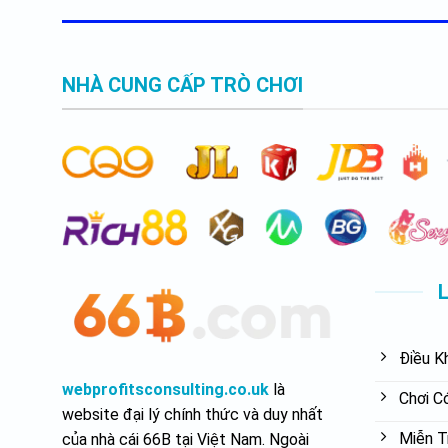
NHÀ CUNG CẤP TRÒ CHƠI
Điều K
webprofitsconsulting.co.uk
là
Chơi C
website đại lý chính thức và duy nhất
Miễn T
của nhà cái 66B tại Việt Nam. Ngoài