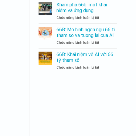
thác
Khám phá 66b: một khái
số
mô
khổng
niệm và ứng dụng
hình
lồ
Chức năng bình luận bị tắt
Khám
ngôn
phá
ngữ
66b:
66B: Mo hinh ngon ngu 66 ti
lớn
một
66
tham so va tuong lai cua AI
khái
tỷ
Chức năng bình luận bị tắt
66B:
niệm
tham
Mo
và
số
hinh
66B: Khái niệm về AI với 66
ứng
ngon
dụng
tỷ tham số
ngu
Chức năng bình luận bị tắt
66B:
66
Khái
ti
niệm
tham
về
so
AI
va
với
tuong
66
lai
tỷ
cua
tham
AI
số