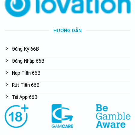
HƯỚNG DẪN
Đăng Ký 66B
Đăng Nhập 66B
Nạp Tiền 66B
Rút Tiền 66B
Tải App 66B