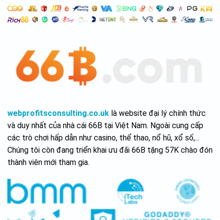
webprofitsconsulting.co.uk
là website đại lý chính thức
và duy nhất của nhà cái 66B tại Việt Nam. Ngoài cung cấp
các trò chơi hấp dẫn như casino, thể thao, nổ hũ, xổ số,...
Chúng tôi còn đang triển khai ưu đãi 66B tặng 57K chào đón
thành viên mới tham gia.