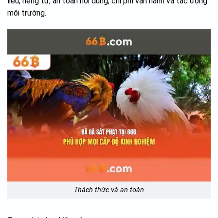
liệu, riêng tư, an toàn nội dung, chi phí vận hành và tác động
môi trường.
Thách thức và an toàn