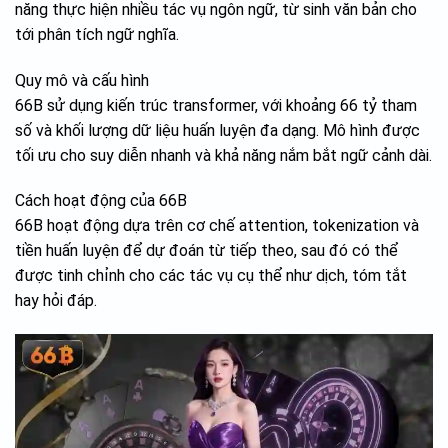
năng thực hiện nhiều tác vụ ngôn ngữ, từ sinh văn bản cho
tới phân tích ngữ nghĩa.
Quy mô và cấu hình
66B sử dụng kiến trúc transformer, với khoảng 66 tỷ tham
số và khối lượng dữ liệu huấn luyện đa dạng. Mô hình được
tối ưu cho suy diễn nhanh và khả năng nắm bắt ngữ cảnh dài.
Cách hoạt động của 66B
66B hoạt động dựa trên cơ chế attention, tokenization và
tiền huấn luyện để dự đoán từ tiếp theo, sau đó có thể
được tinh chỉnh cho các tác vụ cụ thể như dịch, tóm tắt
hay hỏi đáp.