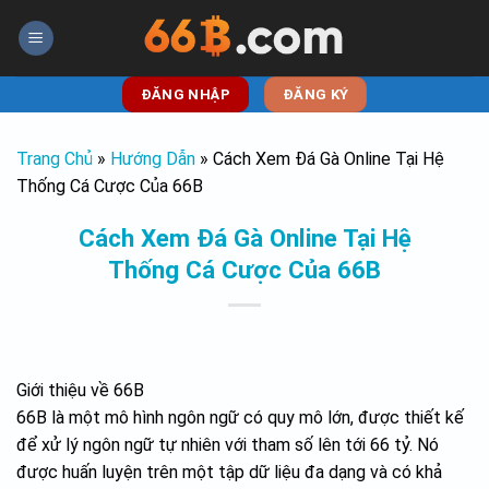
Skip
to
content
ĐĂNG NHẬP
ĐĂNG KÝ
Trang Chủ
»
Hướng Dẫn
»
Cách Xem Đá Gà Online Tại Hệ
Thống Cá Cược Của 66B
Cách Xem Đá Gà Online Tại Hệ
Thống Cá Cược Của 66B
Giới thiệu về 66B
66B là một mô hình ngôn ngữ có quy mô lớn, được thiết kế
để xử lý ngôn ngữ tự nhiên với tham số lên tới 66 tỷ. Nó
được huấn luyện trên một tập dữ liệu đa dạng và có khả