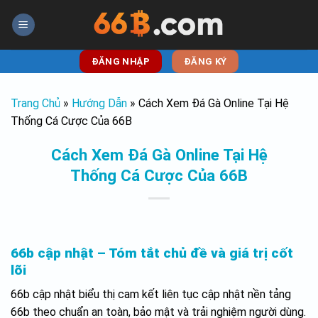
Skip
to
content
ĐĂNG NHẬP
ĐĂNG KÝ
Trang Chủ
»
Hướng Dẫn
»
Cách Xem Đá Gà Online Tại Hệ
Thống Cá Cược Của 66B
Cách Xem Đá Gà Online Tại Hệ
Thống Cá Cược Của 66B
66b cập nhật – Tóm tắt chủ đề và giá trị cốt
lõi
66b cập nhật biểu thị cam kết liên tục cập nhật nền tảng
66b theo chuẩn an toàn, bảo mật và trải nghiệm người dùng.