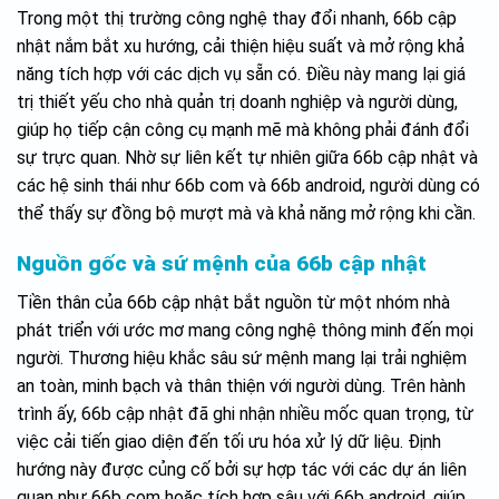
Trong một thị trường công nghệ thay đổi nhanh, 66b cập
nhật nắm bắt xu hướng, cải thiện hiệu suất và mở rộng khả
năng tích hợp với các dịch vụ sẵn có. Điều này mang lại giá
trị thiết yếu cho nhà quản trị doanh nghiệp và người dùng,
giúp họ tiếp cận công cụ mạnh mẽ mà không phải đánh đổi
sự trực quan. Nhờ sự liên kết tự nhiên giữa 66b cập nhật và
các hệ sinh thái như 66b com và 66b android, người dùng có
thể thấy sự đồng bộ mượt mà và khả năng mở rộng khi cần.
Nguồn gốc và sứ mệnh của 66b cập nhật
Tiền thân của 66b cập nhật bắt nguồn từ một nhóm nhà
phát triển với ước mơ mang công nghệ thông minh đến mọi
người. Thương hiệu khắc sâu sứ mệnh mang lại trải nghiệm
an toàn, minh bạch và thân thiện với người dùng. Trên hành
trình ấy, 66b cập nhật đã ghi nhận nhiều mốc quan trọng, từ
việc cải tiến giao diện đến tối ưu hóa xử lý dữ liệu. Định
hướng này được củng cố bởi sự hợp tác với các dự án liên
quan như 66b com hoặc tích hợp sâu với 66b android, giúp