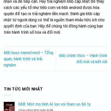
nhẹn và dễ tiếp cận. Hãy trải nghiệm 66b cập nhật để thấy
cách các yếu tố như 66b com và 66b android được hòa
quyện để tạo ra trải nghiệm liền mạch. Đánh giá 66b cập
nhật từ người dùng có thể là nguồn tham khảo hữu ích cho
quyết định của bạn. Hãy để chúng tôi đồng hành cùng bạn
trên hành trình số hóa và đổi mới.
66b busz menetrend – Tổng
66b chính thức – Hành trình
quan, hành trình và trải
đổi mới và kết nối
nghiệm
TIN TỨC MỚI NHẤT
66B: Mot mo hinh AI lon voi tham so 66 ty
Chức năng bình luận bị tắt
66B: