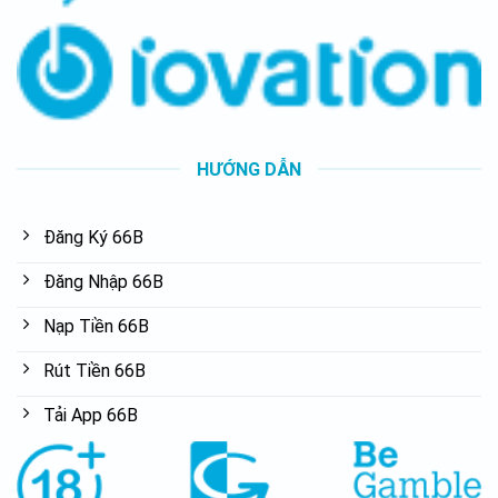
HƯỚNG DẪN
Đăng Ký 66B
Đăng Nhập 66B
Nạp Tiền 66B
Rút Tiền 66B
Tải App 66B