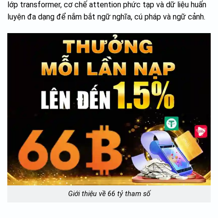
lớp transformer, cơ chế attention phức tạp và dữ liệu huấn
luyện đa dạng để nắm bắt ngữ nghĩa, cú pháp và ngữ cảnh.
Giới thiệu về 66 tỷ tham số