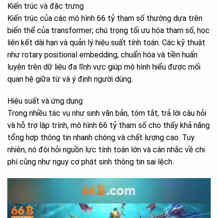
Kiến trúc và đặc trưng
Kiến trúc của các mô hình 66 tỷ tham số thường dựa trên
biến thể của transformer; chú trọng tối ưu hóa tham số, học
liên kết dài hạn và quản lý hiệu suất tính toán. Các kỹ thuật
như rotary positional embedding, chuẩn hóa và tiền huấn
luyện trên dữ liệu đa lĩnh vực giúp mô hình hiểu được mối
quan hệ giữa từ và ý định người dùng.
Hiệu suất và ứng dụng
Trong nhiều tác vụ như sinh văn bản, tóm tắt, trả lời câu hỏi
và hỗ trợ lập trình, mô hình 66 tỷ tham số cho thấy khả năng
tổng hợp thông tin nhanh chóng và chất lượng cao. Tuy
nhiên, nó đòi hỏi nguồn lực tính toán lớn và cân nhắc về chi
phí cũng như nguy cơ phát sinh thông tin sai lệch.