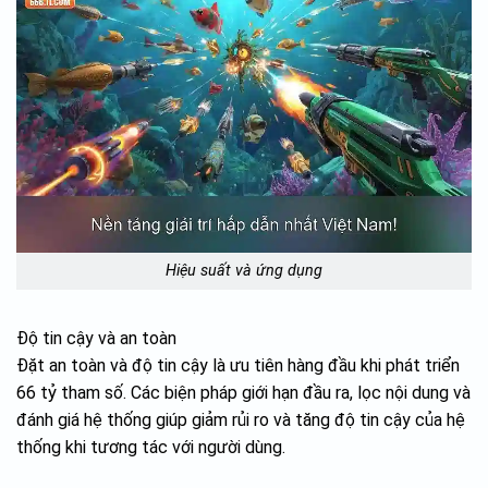
Hiệu suất và ứng dụng
Độ tin cậy và an toàn
Đặt an toàn và độ tin cậy là ưu tiên hàng đầu khi phát triển
66 tỷ tham số. Các biện pháp giới hạn đầu ra, lọc nội dung và
đánh giá hệ thống giúp giảm rủi ro và tăng độ tin cậy của hệ
thống khi tương tác với người dùng.